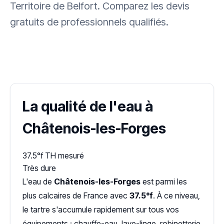
Territoire de Belfort. Comparez les devis
gratuits de professionnels qualifiés.
✓ 100 % gratuit
·
✓ Sans engagement
·
✓ Réponse sous 24 h
·
Dureté d'eau vérifiée (Hub'eau)
La qualité de l'eau à
Châtenois-les-Forges
37.5°f
TH mesuré
Très dure
L'eau de
Châtenois-les-Forges
est parmi les
plus calcaires de France avec
37.5°f
. À ce niveau,
le tartre s'accumule rapidement sur tous vos
équipements : chauffe-eau, lave-linge, robinetterie