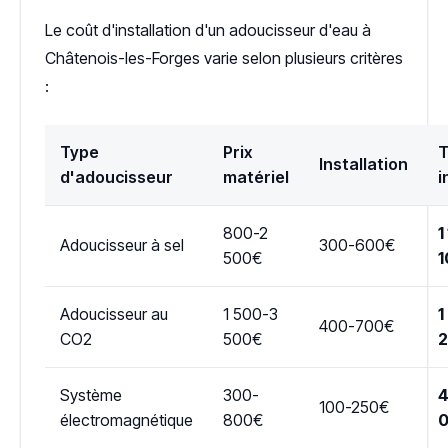
Le coût d'installation d'un adoucisseur d'eau à
Châtenois-les-Forges varie selon plusieurs critères
:
Type
Prix
T
Installation
d'adoucisseur
matériel
i
800-2
1
Adoucisseur à sel
300-600€
500€
1
Adoucisseur au
1 500-3
1
400-700€
CO2
500€
Système
300-
4
100-250€
électromagnétique
800€