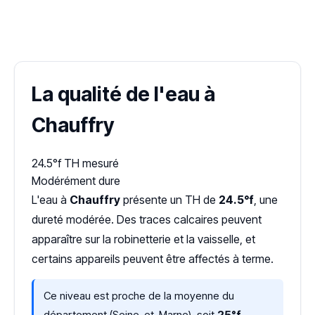
✓ 100 % gratuit
·
✓ Sans engagement
·
✓ Réponse sous 24 h
·
Dureté d'eau vérifiée (Hub'eau)
La qualité de l'eau à
Chauffry
24.5°f
TH mesuré
Modérément dure
L'eau à
Chauffry
présente un TH de
24.5°f
, une
dureté modérée. Des traces calcaires peuvent
apparaître sur la robinetterie et la vaisselle, et
certains appareils peuvent être affectés à terme.
Ce niveau est proche de la moyenne du
département (Seine-et-Marne), soit
25°f
,