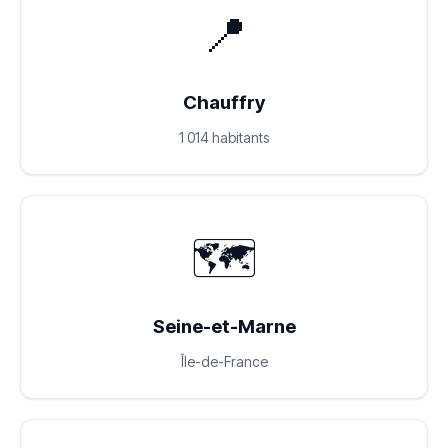
📍
Chauffry
1 014 habitants
🗺️
Seine-et-Marne
Île-de-France