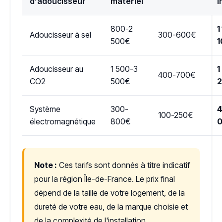
d'adoucisseur
matériel
i
800-2
1
Adoucisseur à sel
300-600€
500€
1
Adoucisseur au
1 500-3
1
400-700€
CO2
500€
Système
300-
4
100-250€
électromagnétique
800€
Note :
Ces tarifs sont donnés à titre indicatif
pour la région Île-de-France. Le prix final
dépend de la taille de votre logement, de la
dureté de votre eau, de la marque choisie et
de la complexité de l'installation.