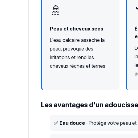
🚿
Peau et cheveux secs
É
e
L'eau calcaire assèche la
L
peau, provoque des
l
irritations et rend les
l
cheveux rêches et ternes.
d
Les avantages d'un adoucisse
✅
Eau douce
: Protège votre peau et