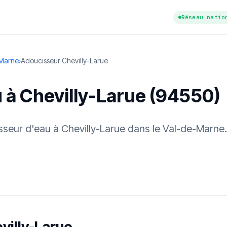
Réseau natio
-Marne
›
Adoucisseur Chevilly-Larue
 à Chevilly-Larue (94550)
isseur d'eau à Chevilly-Larue dans le Val-de-Marne
tuit
·
✓ Sans engagement
·
✓ Réponse sous 24 h
·
Dureté d'eau vérifi