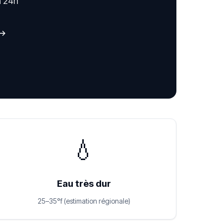
n 24h
 →
💧
Eau très dur
25–35°f (estimation régionale)