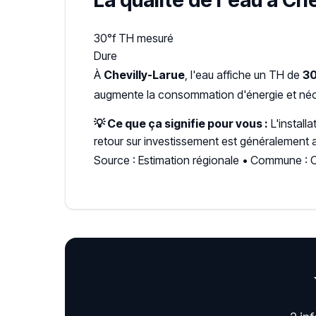
La qualité de l'eau à Ch
30°f
TH mesuré
Dure
À
Chevilly-Larue
, l'eau affiche un TH de
30
augmente la consommation d'énergie et néce
💡 Ce que ça signifie pour vous :
L'install
retour sur investissement est généralement a
Source : Estimation régionale • Commune : C