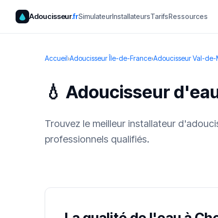
Adoucisseur
.fr
Simulateur
Installateurs
Tarifs
Ressources
Accueil
›
Adoucisseur Île-de-France
›
Adoucisseur Val-de
💧 Adoucisseur d'eau
Trouvez le meilleur installateur d'adouc
professionnels qualifiés.
✓ 100 % gra