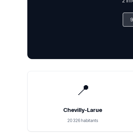
2 in
📍
Chevilly-Larue
20 326 habitants