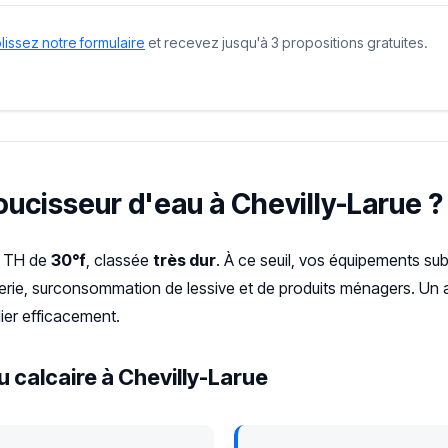
issez notre formulaire
et recevez jusqu'à 3 propositions gratuites.
oucisseur d'eau à Chevilly-Larue ?
un TH de
30°f
, classée
très dur
. À ce seuil, vos équipements su
terie, surconsommation de lessive et de produits ménagers. Un a
ier efficacement.
 calcaire à Chevilly-Larue