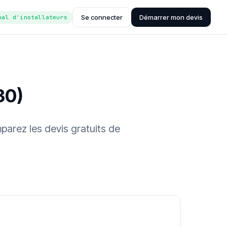
Se connecter
Démarrer mon devis
nal d'installateurs
30)
parez les devis gratuits de
ée (Hub'eau)