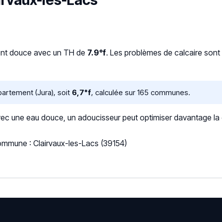
airvaux-les-Lacs
ent douce avec un TH de
7.9°f
. Les problèmes de calcaire sont 
artement (Jura), soit
6,7°f
, calculée sur 165 communes.
 une eau douce, un adoucisseur peut optimiser davantage la qua
ommune : Clairvaux-les-Lacs (39154)