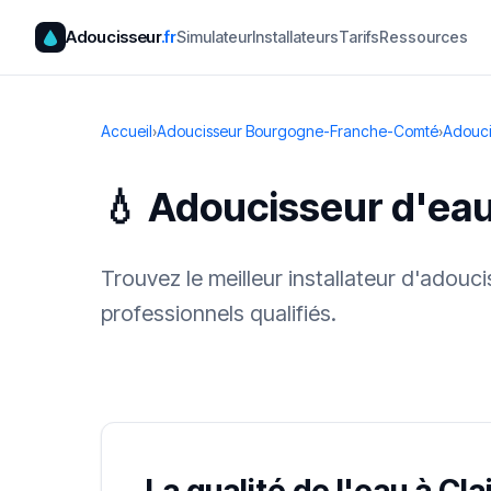
Adoucisseur
.fr
Simulateur
Installateurs
Tarifs
Ressources
Accueil
›
Adoucisseur Bourgogne-Franche-Comté
›
Adouci
💧 Adoucisseur d'eau
Trouvez le meilleur installateur d'adouc
professionnels qualifiés.
✓ 100 % gra