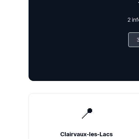
2 in
📍
Clairvaux-les-Lacs