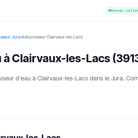
Réseau natio
sseur Jura
›
Adoucisseur Clairvaux-les-Lacs
 à Clairvaux-les-Lacs (391
isseur d'eau à Clairvaux-les-Lacs dans le Jura. Com
tuit
·
✓ Sans engagement
·
✓ Réponse sous 24 h
·
Dureté d'eau vérifi