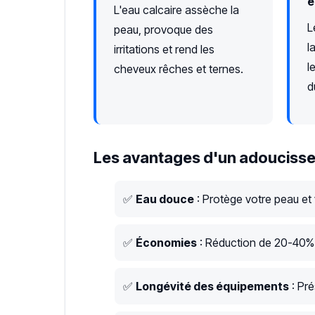
e
L'eau calcaire assèche la
L
peau, provoque des
l
irritations et rend les
l
cheveux rêches et ternes.
d
Les avantages d'un adoucisse
✅
Eau douce
: Protège votre peau et
✅
Économies
: Réduction de 20-40% s
✅
Longévité des équipements
: Pré