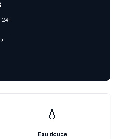
s
n 24h
 →
💧
Eau douce