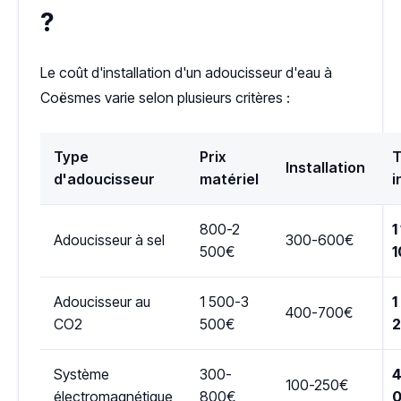
?
Le coût d'installation d'un adoucisseur d'eau à
Coësmes varie selon plusieurs critères :
Type
Prix
T
Installation
d'adoucisseur
matériel
i
800-2
1
Adoucisseur à sel
300-600€
500€
1
Adoucisseur au
1 500-3
1
400-700€
CO2
500€
Système
300-
4
100-250€
électromagnétique
800€