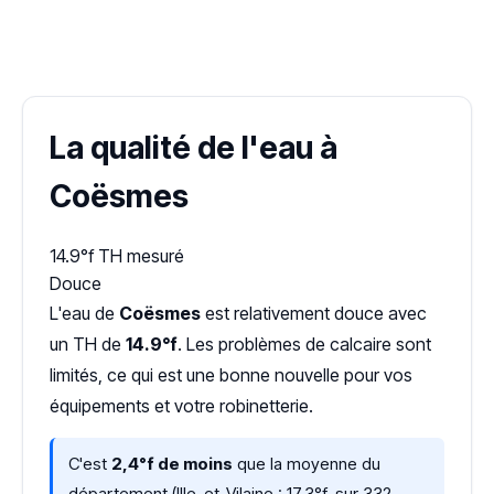
✓ 100 % gratuit
·
✓ Sans engagement
·
✓ Réponse sous 24 h
·
Dureté d'eau vérifiée (Hub'eau)
La qualité de l'eau à
Coësmes
14.9°f
TH mesuré
Douce
L'eau de
Coësmes
est relativement douce avec
un TH de
14.9°f
. Les problèmes de calcaire sont
limités, ce qui est une bonne nouvelle pour vos
équipements et votre robinetterie.
C'est
2,4°f de moins
que la moyenne du
département (Ille-et-Vilaine : 17,3°f, sur 332