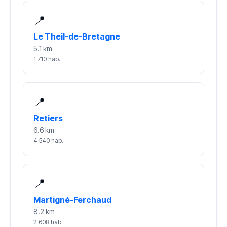
📍
Le Theil-de-Bretagne
5.1 km
1 710 hab.
📍
Retiers
6.6 km
4 540 hab.
📍
Martigné-Ferchaud
8.2 km
2 608 hab.