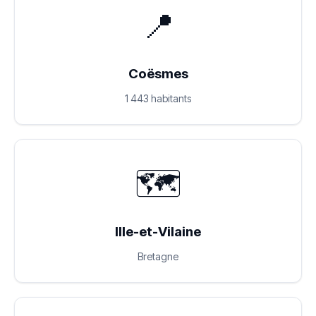
📍
Coësmes
1 443 habitants
🗺️
Ille-et-Vilaine
Bretagne