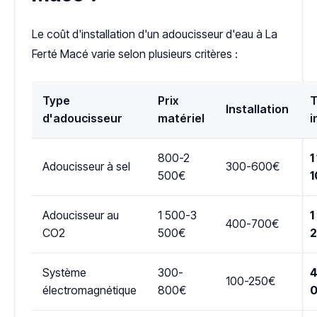
Le coût d'installation d'un adoucisseur d'eau à La
Ferté Macé varie selon plusieurs critères :
Type
Prix
T
Installation
d'adoucisseur
matériel
i
800-2
1
Adoucisseur à sel
300-600€
500€
1
Adoucisseur au
1 500-3
1
400-700€
CO2
500€
Système
300-
4
100-250€
électromagnétique
800€