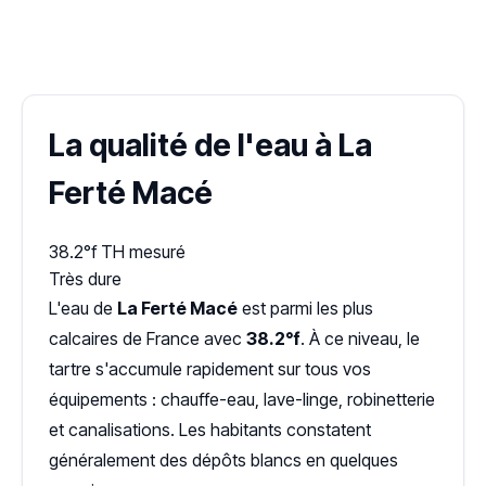
✓ 100 % gratuit
·
✓ Sans engagement
·
✓ Réponse sous 24 h
·
Dureté d'eau vérifiée (Hub'eau)
La qualité de l'eau à La
Ferté Macé
38.2°f
TH mesuré
Très dure
L'eau de
La Ferté Macé
est parmi les plus
calcaires de France avec
38.2°f
. À ce niveau, le
tartre s'accumule rapidement sur tous vos
équipements : chauffe-eau, lave-linge, robinetterie
et canalisations. Les habitants constatent
généralement des dépôts blancs en quelques