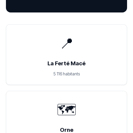
📍
La Ferté Macé
5 116 habitants
🗺️
Orne