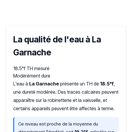
✓ 100 % gratuit
·
✓ Sans engagement
·
✓ Réponse sous 24 h
·
Dureté d'eau vérifiée (Hub'eau)
La qualité de l'eau à La
Garnache
18.5°f
TH mesuré
Modérément dure
L'eau à
La Garnache
présente un TH de
18.5°f
,
une dureté modérée. Des traces calcaires peuvent
apparaître sur la robinetterie et la vaisselle, et
certains appareils peuvent être affectés à terme.
Ce niveau est proche de la moyenne du
département (Vendée), soit
19,2°f
, calculée sur