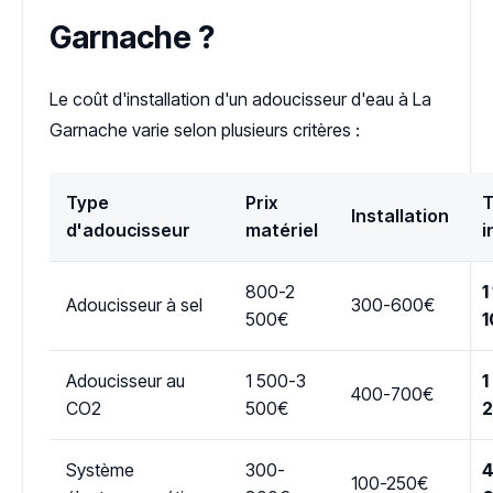
Garnache ?
Le coût d'installation d'un adoucisseur d'eau à La
Garnache varie selon plusieurs critères :
Type
Prix
T
Installation
d'adoucisseur
matériel
i
800-2
1
Adoucisseur à sel
300-600€
500€
1
Adoucisseur au
1 500-3
1
400-700€
CO2
500€
Système
300-
4
100-250€