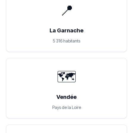
📍
La Garnache
5 316 habitants
🗺️
Vendée
Pays de la Loire