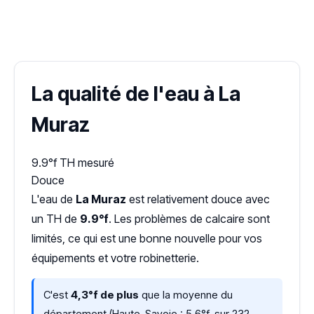
✓ 100 % gratuit
·
✓ Sans engagement
·
✓ Réponse sous 24 h
·
Dureté d'eau vérifiée (Hub'eau)
La qualité de l'eau à La
Muraz
9.9°f
TH mesuré
Douce
L'eau de
La Muraz
est relativement douce avec
un TH de
9.9°f
. Les problèmes de calcaire sont
limités, ce qui est une bonne nouvelle pour vos
équipements et votre robinetterie.
C'est
4,3°f de plus
que la moyenne du
département (Haute-Savoie : 5,6°f, sur 232