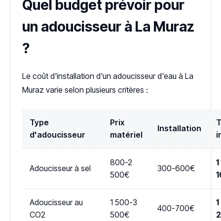
Quel budget prévoir pour
un adoucisseur à La Muraz
?
Le coût d'installation d'un adoucisseur d'eau à La
Muraz varie selon plusieurs critères :
Type
Prix
T
Installation
d'adoucisseur
matériel
i
800-2
1
Adoucisseur à sel
300-600€
500€
1
Adoucisseur au
1 500-3
1
400-700€
CO2
500€