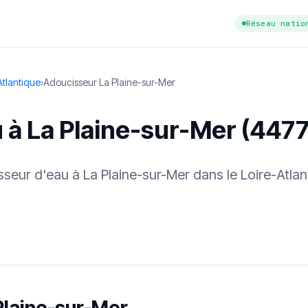
Réseau natio
Atlantique
›
Adoucisseur La Plaine-sur-Mer
 à La Plaine-sur-Mer (447
isseur d'eau à La Plaine-sur-Mer dans le Loire-Atla
tuit
·
✓ Sans engagement
·
✓ Réponse sous 24 h
·
Dureté d'eau vérifi