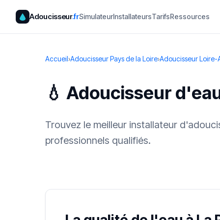
Adoucisseur
.fr
Simulateur
Installateurs
Tarifs
Ressources
Accueil
›
Adoucisseur Pays de la Loire
›
Adoucisseur Loire-
💧 Adoucisseur d'eau
Trouvez le meilleur installateur d'adouc
professionnels qualifiés.
✓ 100 % gra