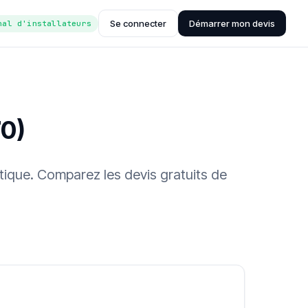
Se connecter
Démarrer mon devis
nal d'installateurs
70)
ntique. Comparez les devis gratuits de
ée (Hub'eau)