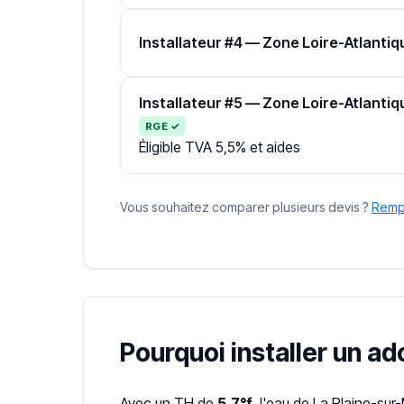
Installateur #4 — Zone Loire-Atlantiq
Installateur #5 — Zone Loire-Atlantiq
RGE ✓
Éligible TVA 5,5% et aides
Vous souhaitez comparer plusieurs devis ?
Rempl
Pourquoi installer un a
Avec un TH de
5.7°f
, l'eau de La Plaine-sur