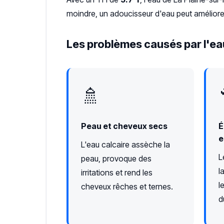
moindre, un adoucisseur d'eau peut améliorer
Les problèmes causés par l'eau
🚿
Peau et cheveux secs
É
e
L'eau calcaire assèche la
L
peau, provoque des
l
irritations et rend les
l
cheveux rêches et ternes.
d