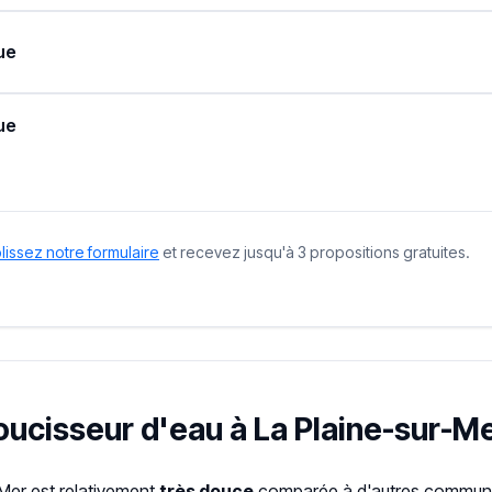
ue
ue
issez notre formulaire
et recevez jusqu'à 3 propositions gratuites.
doucisseur d'eau à La Plaine-sur-Me
-Mer est relativement
très douce
comparée à d'autres communes