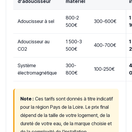
d'adoucisseur
matériel
i
800-2
1
Adoucisseur à sel
300-600€
500€
1
Adoucisseur au
1 500-3
1
400-700€
CO2
500€
Système
300-
4
100-250€
électromagnétique
800€
Note :
Ces tarifs sont donnés à titre indicatif
pour la région Pays de la Loire. Le prix final
dépend de la taille de votre logement, de la
dureté de votre eau, de la marque choisie et
de la complexité de l'installation.