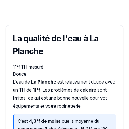
✓ 100 % gratuit
·
✓ Sans engagement
·
✓ Réponse sous 24 h
·
Dureté d'eau vérifiée (Hub'eau)
La qualité de l'eau à La
Planche
11°f
TH mesuré
Douce
L'eau de
La Planche
est relativement douce avec
un TH de
11°f
. Les problèmes de calcaire sont
limités, ce qui est une bonne nouvelle pour vos
équipements et votre robinetterie.
C'est
4,3°f de moins
que la moyenne du
département (Loire-Atlantique : 15,3°f, sur 189