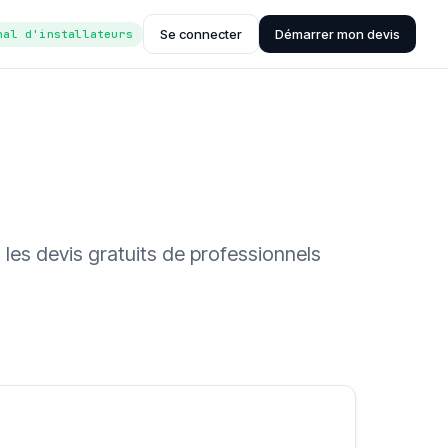
Se connecter
Démarrer mon devis
nal d'installateurs
 les devis gratuits de professionnels
ée (Hub'eau)