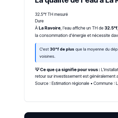
La qualité de l'eau à La 
32.5°f
TH mesuré
Dure
À
La Ravoire
, l'eau affiche un TH de
32.5°f
la consommation d'énergie et nécessite dava
C'est
30°f de plus
que la moyenne du dépar
voisines.
💡 Ce que ça signifie pour vous :
L'install
retour sur investissement est généralement a
Source : Estimation régionale • Commune : L