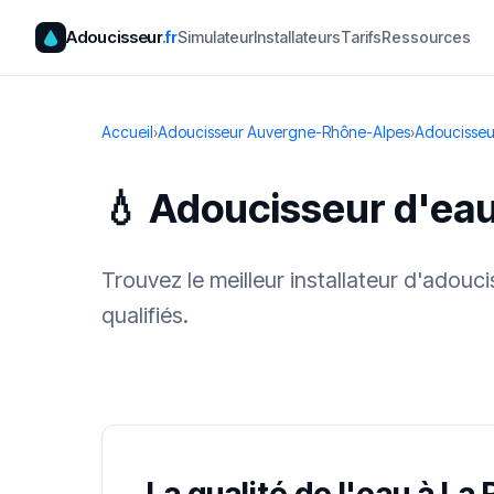
Adoucisseur
.fr
Simulateur
Installateurs
Tarifs
Ressources
Accueil
›
Adoucisseur Auvergne-Rhône-Alpes
›
Adoucisseu
💧 Adoucisseur d'eau
Trouvez le meilleur installateur d'adouc
qualifiés.
✓ 100 % gra