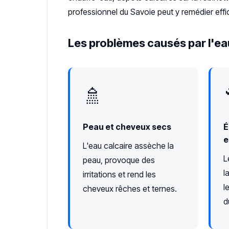
professionnel du Savoie peut y remédier eff
Les problèmes causés par l'eau
🚿
Peau et cheveux secs
É
e
L'eau calcaire assèche la
L
peau, provoque des
l
irritations et rend les
l
cheveux rêches et ternes.
d