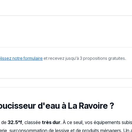
issez notre formulaire
et recevez jusqu'à 3 propositions gratuites.
oucisseur d'eau à La Ravoire ?
H de
32.5°f
, classée
très dur
. À ce seuil, vos équipements subi
terie, surconsommation de lessive et de produits ménagers. Un a