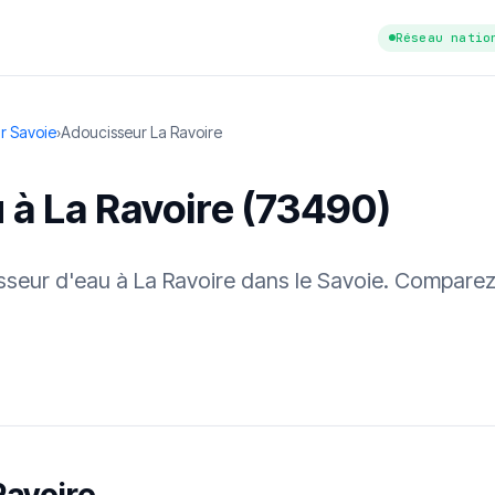
Réseau natio
r Savoie
›
Adoucisseur La Ravoire
 à La Ravoire (73490)
isseur d'eau à La Ravoire dans le Savoie. Comparez
tuit
·
✓ Sans engagement
·
✓ Réponse sous 24 h
·
Dureté d'eau vérifi