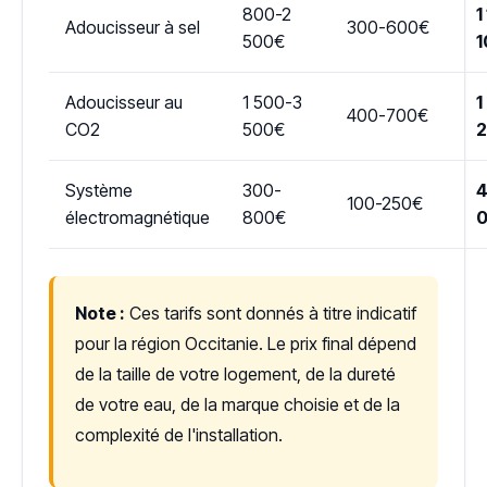
800-2
1
Adoucisseur à sel
300-600€
500€
1
Adoucisseur au
1 500-3
1
400-700€
CO2
500€
Système
300-
4
100-250€
électromagnétique
800€
Note :
Ces tarifs sont donnés à titre indicatif
pour la région Occitanie. Le prix final dépend
de la taille de votre logement, de la dureté
de votre eau, de la marque choisie et de la
complexité de l'installation.