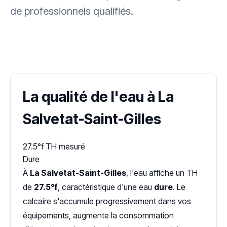
de professionnels qualifiés.
✓ 100 % gratuit
·
✓ Sans engagement
·
✓ Réponse sous 24 h
·
Dureté d'eau vérifiée (Hub'eau)
La qualité de l'eau à La
Salvetat-Saint-Gilles
27.5°f
TH mesuré
Dure
À
La Salvetat-Saint-Gilles
, l'eau affiche un TH
de
27.5°f
, caractéristique d'une eau
dure
. Le
calcaire s'accumule progressivement dans vos
équipements, augmente la consommation