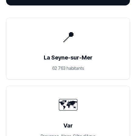
📍
La Seyne-sur-Mer
62 763 habitants
🗺️
Var