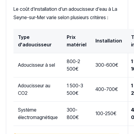
Le coût d'installation d'un adoucisseur d'eau à La
Seyne-sur-Mer varie selon plusieurs critères :
Type
Prix
T
Installation
d'adoucisseur
matériel
i
800-2
1
Adoucisseur à sel
300-600€
500€
1
Adoucisseur au
1 500-3
1
400-700€
CO2
500€
Système
300-
4
100-250€
électromagnétique
800€