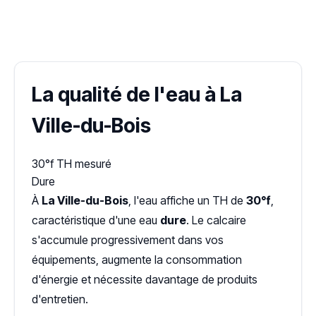
✓ 100 % gratuit
·
✓ Sans engagement
·
✓ Réponse sous 24 h
·
Dureté d'eau vérifiée (Hub'eau)
La qualité de l'eau à La
Ville-du-Bois
30°f
TH mesuré
Dure
À
La Ville-du-Bois
, l'eau affiche un TH de
30°f
,
caractéristique d'une eau
dure
. Le calcaire
s'accumule progressivement dans vos
équipements, augmente la consommation
d'énergie et nécessite davantage de produits
d'entretien.