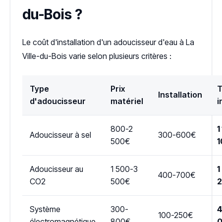
du-Bois ?
Le coût d'installation d'un adoucisseur d'eau à La
Ville-du-Bois varie selon plusieurs critères :
Type
Prix
T
Installation
d'adoucisseur
matériel
i
800-2
1
Adoucisseur à sel
300-600€
500€
1
Adoucisseur au
1 500-3
1
400-700€
CO2
500€
Système
300-
4
100-250€
électromagnétique
800€