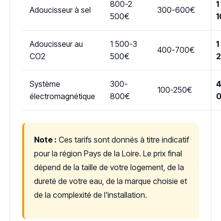
800-2
1
Adoucisseur à sel
300-600€
500€
1
Adoucisseur au
1 500-3
1
400-700€
CO2
500€
Système
300-
4
100-250€
électromagnétique
800€
Note :
Ces tarifs sont donnés à titre indicatif
pour la région Pays de la Loire. Le prix final
dépend de la taille de votre logement, de la
dureté de votre eau, de la marque choisie et
de la complexité de l'installation.