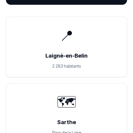
📍
Laigné-en-Belin
2 283 habitants
🗺️
Sarthe
Pays de la Loire