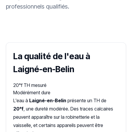
professionnels qualifiés.
✓ 100 % gratuit
·
✓ Sans engagement
·
✓ Réponse sous 24 h
·
Dureté d'eau vérifiée (Hub'eau)
La qualité de l'eau à
Laigné-en-Belin
20°f
TH mesuré
Modérément dure
L'eau à
Laigné-en-Belin
présente un TH de
20°f
, une dureté modérée. Des traces calcaires
peuvent apparaître sur la robinetterie et la
vaisselle, et certains appareils peuvent être