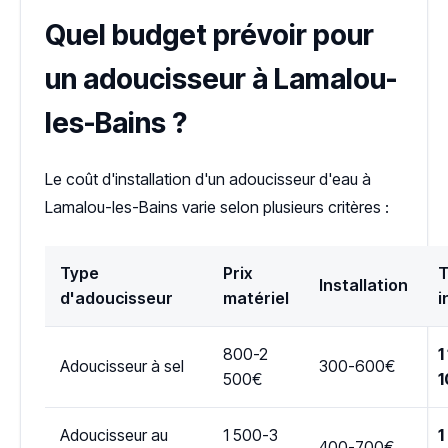
Quel budget prévoir pour
un adoucisseur à Lamalou-
les-Bains ?
Le coût d'installation d'un adoucisseur d'eau à
Lamalou-les-Bains varie selon plusieurs critères :
Type
Prix
T
Installation
d'adoucisseur
matériel
i
800-2
1
Adoucisseur à sel
300-600€
500€
1
Adoucisseur au
1 500-3
1
400-700€