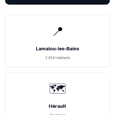
📍
Lamalou-les-Bains
2 454 habitants
🗺️
Hérault