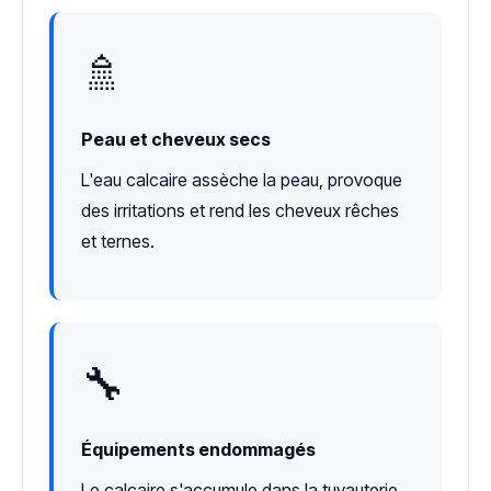
🚿
Peau et cheveux secs
L'eau calcaire assèche la peau, provoque
des irritations et rend les cheveux rêches
et ternes.
🔧
Équipements endommagés
Le calcaire s'accumule dans la tuyauterie,