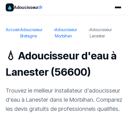
Adoucisseur
.fr
Accueil
›
Adoucisseur
›
Adoucisseur
›
Adoucisseur
Bretagne
Morbihan
Lanester
💧 Adoucisseur d'eau à
Lanester (56600)
Trouvez le meilleur installateur d'adoucisseur
d'eau à Lanester dans le Morbihan. Comparez
les devis gratuits de professionnels qualifiés.
✓ 100 % gratuit
·
✓ Sans engagement
·
✓ Réponse sous 24 h
·