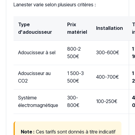
Lanester varie selon plusieurs critères :
Type
Prix
T
Installation
d'adoucisseur
matériel
i
800-2
1
Adoucisseur à sel
300-600€
500€
1
Adoucisseur au
1 500-3
1
400-700€
CO2
500€
Système
300-
4
100-250€
électromagnétique
800€
Note :
Ces tarifs sont donnés à titre indicatif