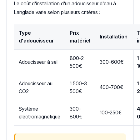
Le coût d'installation d'un adoucisseur d'eau à
Langlade varie selon plusieurs critères :
Type
Prix
T
Installation
d'adoucisseur
matériel
i
800-2
1
Adoucisseur à sel
300-600€
500€
1
Adoucisseur au
1 500-3
1
400-700€
CO2
500€
Système
300-
4
100-250€
électromagnétique
800€