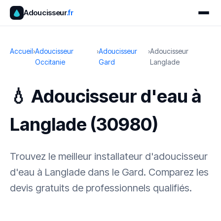
Adoucisseur
.fr
Accueil
›
Adoucisseur
›
Adoucisseur
›
Adoucisseur
Occitanie
Gard
Langlade
💧 Adoucisseur d'eau à
Langlade (30980)
Trouvez le meilleur installateur d'adoucisseur
d'eau à Langlade dans le Gard. Comparez les
devis gratuits de professionnels qualifiés.
✓ 100 % gratuit
·
✓ Sans engagement
·
✓ Réponse sous 24 h
·