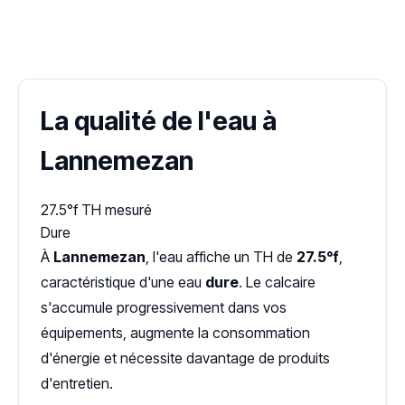
✓ 100 % gratuit
·
✓ Sans engagement
·
✓ Réponse sous 24 h
·
Dureté d'eau vérifiée (Hub'eau)
La qualité de l'eau à
Lannemezan
27.5°f
TH mesuré
Dure
À
Lannemezan
, l'eau affiche un TH de
27.5°f
,
caractéristique d'une eau
dure
. Le calcaire
s'accumule progressivement dans vos
équipements, augmente la consommation
d'énergie et nécessite davantage de produits
d'entretien.