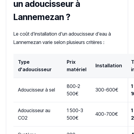
un adoucisseur à
Lannemezan ?
Le coût d'installation d'un adoucisseur d'eau à
Lannemezan varie selon plusieurs critères :
Type
Prix
T
Installation
d'adoucisseur
matériel
i
800-2
1
Adoucisseur à sel
300-600€
500€
1
Adoucisseur au
1 500-3
1
400-700€
CO2
500€