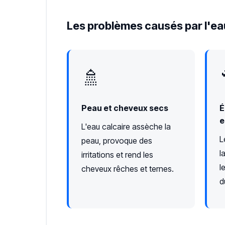
Les problèmes causés par l'eau
🚿
Peau et cheveux secs
É
e
L'eau calcaire assèche la
L
peau, provoque des
l
irritations et rend les
l
cheveux rêches et ternes.
d