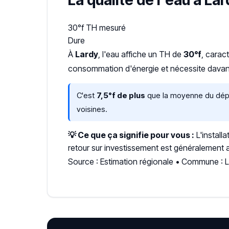
La qualité de l'eau à Lar
30°f
TH mesuré
Dure
À
Lardy
, l'eau affiche un TH de
30°f
, carac
consommation d'énergie et nécessite davant
C'est
7,5°f de plus
que la moyenne du dépar
voisines.
💡 Ce que ça signifie pour vous :
L'install
retour sur investissement est généralement a
Source : Estimation régionale • Commune : 