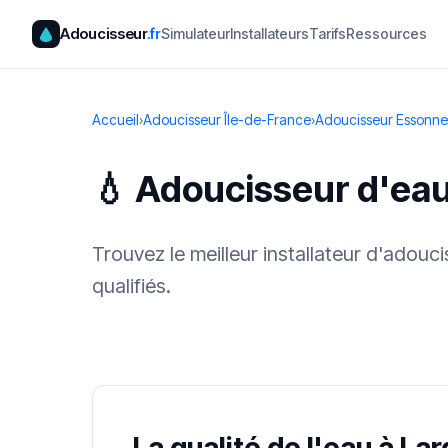
Adoucisseur
.fr
Simulateur
Installateurs
Tarifs
Ressources
Accueil
›
Adoucisseur Île-de-France
›
Adoucisseur Essonne
💧 Adoucisseur d'eau
Trouvez le meilleur installateur d'adou
qualifiés.
✓ 100 % gra