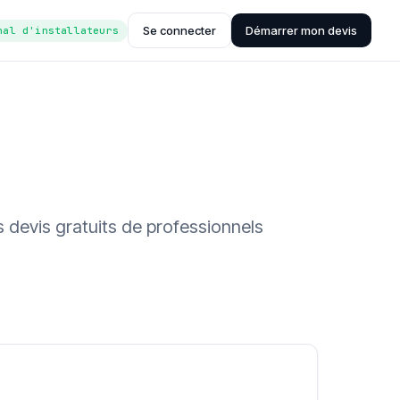
Se connecter
Démarrer mon devis
nal d'installateurs
s devis gratuits de professionnels
ée (Hub'eau)