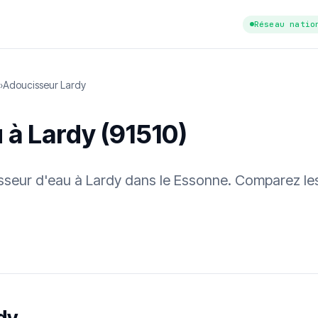
Réseau natio
›
Adoucisseur Lardy
 à Lardy (91510)
cisseur d'eau à Lardy dans le Essonne. Comparez le
tuit
·
✓ Sans engagement
·
✓ Réponse sous 24 h
·
Dureté d'eau vérifi