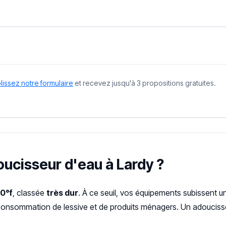
issez notre formulaire
et recevez jusqu'à 3 propositions gratuites.
oucisseur d'eau à Lardy ?
0°f
, classée
très dur
. À ce seuil, vos équipements subissent u
urconsommation de lessive et de produits ménagers. Un adoucisse