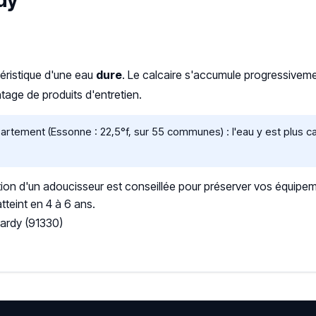
dy
téristique d'une eau
dure
. Le calcaire s'accumule progressive
age de produits d'entretien.
tement (Essonne : 22,5°f, sur 55 communes) : l'eau y est plus c
ation d'un adoucisseur est conseillée pour préserver vos équipem
tteint en 4 à 6 ans.
Lardy (91330)