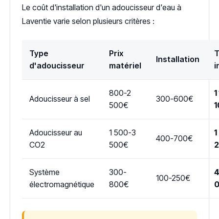
Le coût d'installation d'un adoucisseur d'eau à
Laventie varie selon plusieurs critères :
Type
Prix
T
Installation
d'adoucisseur
matériel
i
800-2
1
Adoucisseur à sel
300-600€
500€
1
Adoucisseur au
1 500-3
1
400-700€
CO2
500€
Système
300-
4
100-250€
électromagnétique
800€