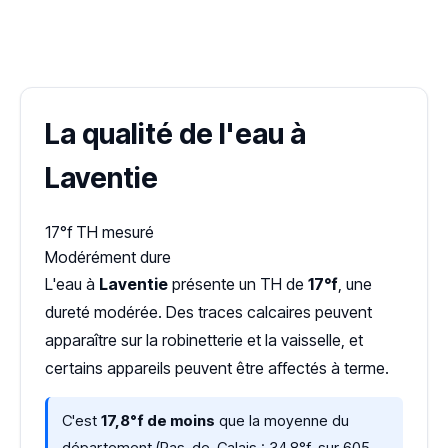
✓ 100 % gratuit
·
✓ Sans engagement
·
✓ Réponse sous 24 h
·
Dureté d'eau vérifiée (Hub'eau)
La qualité de l'eau à
Laventie
17°f
TH mesuré
Modérément dure
L'eau à
Laventie
présente un TH de
17°f
, une
dureté modérée. Des traces calcaires peuvent
apparaître sur la robinetterie et la vaisselle, et
certains appareils peuvent être affectés à terme.
C'est
17,8°f de moins
que la moyenne du
département (Pas-de-Calais : 34,8°f, sur 605