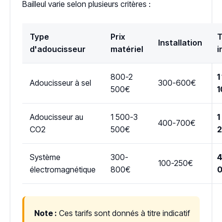
Bailleul varie selon plusieurs critères :
Type
Prix
T
Installation
d'adoucisseur
matériel
i
800-2
1
Adoucisseur à sel
300-600€
500€
1
Adoucisseur au
1 500-3
1
400-700€
CO2
500€
Système
300-
4
100-250€
électromagnétique
800€
Note :
Ces tarifs sont donnés à titre indicatif