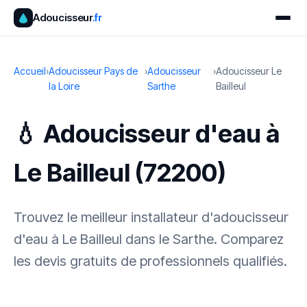
Adoucisseur
.fr
Accueil
›
Adoucisseur Pays de
›
Adoucisseur
›
Adoucisseur Le
la Loire
Sarthe
Bailleul
💧 Adoucisseur d'eau à
Le Bailleul (72200)
Trouvez le meilleur installateur d'adoucisseur
d'eau à Le Bailleul dans le Sarthe. Comparez
les devis gratuits de professionnels qualifiés.
✓ 100 % gratuit
·
✓ Sans engagement
·
✓ Réponse sous 24 h
·