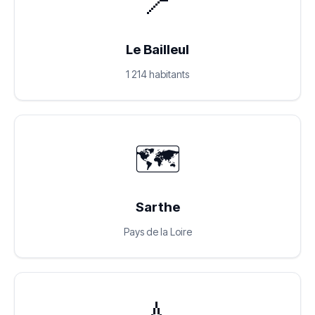
📍
Le Bailleul
1 214 habitants
🗺️
Sarthe
Pays de la Loire