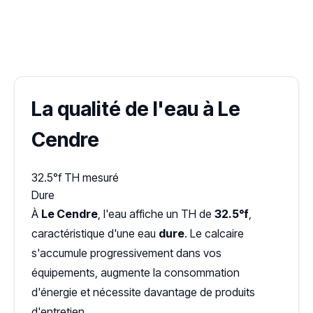
✓ 100 % gratuit
·
✓ Sans engagement
·
✓ Réponse sous 24 h
·
Dureté d'eau vérifiée (Hub'eau)
La qualité de l'eau à Le
Cendre
32.5°f
TH mesuré
Dure
À
Le Cendre
, l'eau affiche un TH de
32.5°f
,
caractéristique d'une eau
dure
. Le calcaire
s'accumule progressivement dans vos
équipements, augmente la consommation
d'énergie et nécessite davantage de produits
d'entretien.