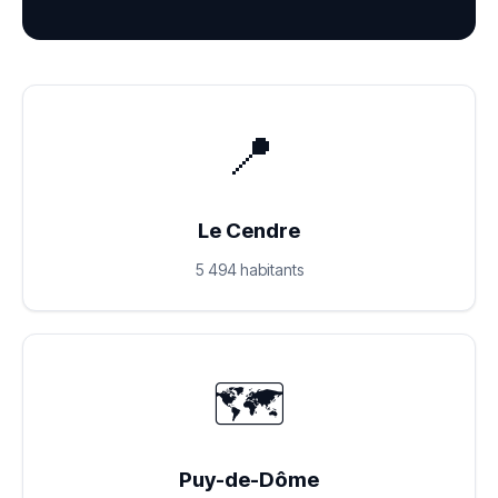
📍
Le Cendre
5 494 habitants
🗺️
Puy-de-Dôme