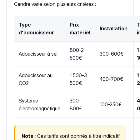
Cendre varie selon plusieurs critères :
Type
Prix
T
Installation
d'adoucisseur
matériel
i
800-2
1
Adoucisseur à sel
300-600€
500€
1
Adoucisseur au
1 500-3
1
400-700€
CO2
500€
Système
300-
4
100-250€
électromagnétique
800€
Note :
Ces tarifs sont donnés à titre indicatif