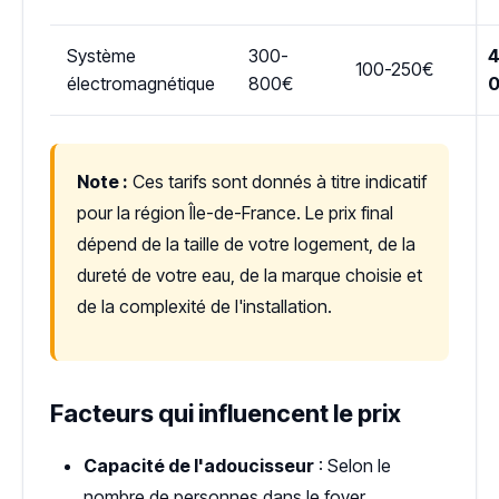
Système
300-
4
100-250€
électromagnétique
800€
Note :
Ces tarifs sont donnés à titre indicatif
pour la région Île-de-France. Le prix final
dépend de la taille de votre logement, de la
dureté de votre eau, de la marque choisie et
de la complexité de l'installation.
Facteurs qui influencent le prix
Capacité de l'adoucisseur
: Selon le
nombre de personnes dans le foyer