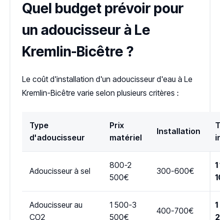
Quel budget prévoir pour
un adoucisseur à Le
Kremlin-Bicêtre ?
Le coût d'installation d'un adoucisseur d'eau à Le
Kremlin-Bicêtre varie selon plusieurs critères :
Type
Prix
T
Installation
d'adoucisseur
matériel
i
800-2
1
Adoucisseur à sel
300-600€
500€
1
Adoucisseur au
1 500-3
1
400-700€
CO2
500€