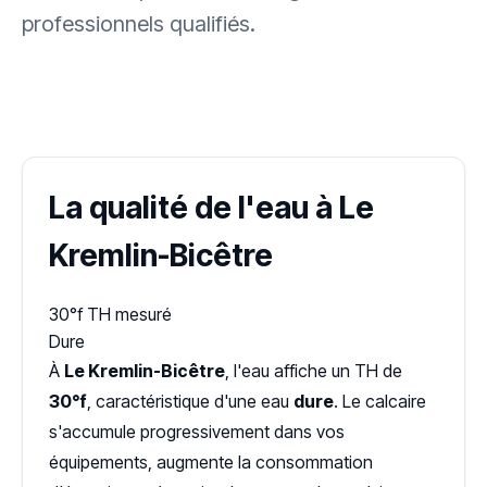
professionnels qualifiés.
✓ 100 % gratuit
·
✓ Sans engagement
·
✓ Réponse sous 24 h
·
Dureté d'eau vérifiée (Hub'eau)
La qualité de l'eau à Le
Kremlin-Bicêtre
30°f
TH mesuré
Dure
À
Le Kremlin-Bicêtre
, l'eau affiche un TH de
30°f
, caractéristique d'une eau
dure
. Le calcaire
s'accumule progressivement dans vos
équipements, augmente la consommation