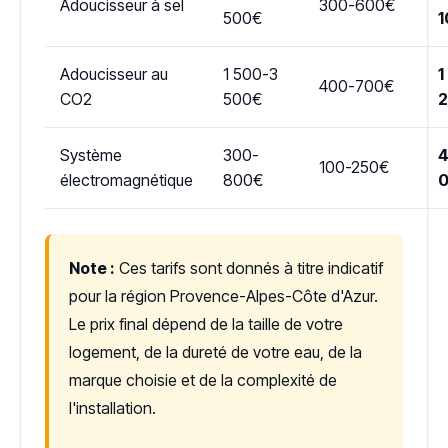
Adoucisseur à sel
300-600€
500€
1
Adoucisseur au
1 500-3
1
400-700€
CO2
500€
Système
300-
4
100-250€
électromagnétique
800€
Note :
Ces tarifs sont donnés à titre indicatif
pour la région Provence-Alpes-Côte d'Azur.
Le prix final dépend de la taille de votre
logement, de la dureté de votre eau, de la
marque choisie et de la complexité de
l'installation.