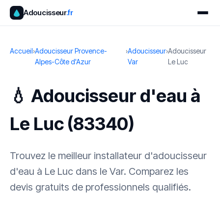
Adoucisseur
.fr
Accueil
›
Adoucisseur Provence-
›
Adoucisseur
›
Adoucisseur
Alpes-Côte d'Azur
Var
Le Luc
💧 Adoucisseur d'eau à
Le Luc (83340)
Trouvez le meilleur installateur d'adoucisseur
d'eau à Le Luc dans le Var. Comparez les
devis gratuits de professionnels qualifiés.
✓ 100 % gratuit
·
✓ Sans engagement
·
✓ Réponse sous 24 h
·