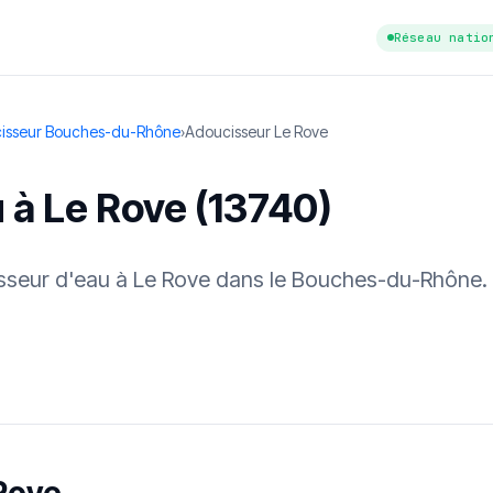
Réseau natio
isseur Bouches-du-Rhône
›
Adoucisseur Le Rove
 à Le Rove (13740)
cisseur d'eau à Le Rove dans le Bouches-du-Rhône.
tuit
·
✓ Sans engagement
·
✓ Réponse sous 24 h
·
Dureté d'eau vérifi