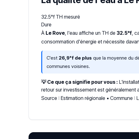
La qualité de l'eau à Le
32.5°f
TH mesuré
Dure
À
Le Rove
, l'eau affiche un TH de
32.5°f
, c
consommation d'énergie et nécessite davant
C'est
26,9°f de plus
que la moyenne du dép
communes voisines.
💡 Ce que ça signifie pour vous :
L'install
retour sur investissement est généralement a
Source : Estimation régionale • Commune : 