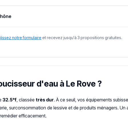
Rhône
issez notre formulaire
et recevez jusqu'à 3 propositions gratuites.
doucisseur d'eau à Le Rove ?
de
32.5°f
, classée
très dur
. À ce seuil, vos équipements subiss
terie, surconsommation de lessive et de produits ménagers. Un a
remédier efficacement.