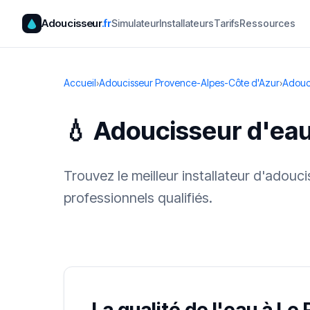
Adoucisseur
.fr
Simulateur
Installateurs
Tarifs
Ressources
Accueil
›
Adoucisseur Provence-Alpes-Côte d'Azur
›
Adouc
💧 Adoucisseur d'eau
Trouvez le meilleur installateur d'adou
professionnels qualifiés.
✓ 100 % gra