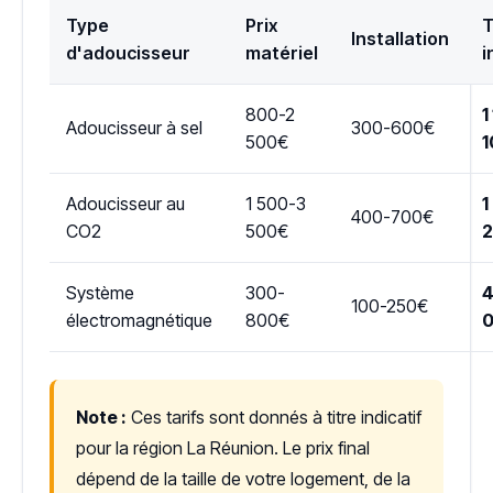
Type
Prix
T
Installation
d'adoucisseur
matériel
i
800-2
1
Adoucisseur à sel
300-600€
500€
1
Adoucisseur au
1 500-3
1
400-700€
CO2
500€
Système
300-
4
100-250€
électromagnétique
800€
Note :
Ces tarifs sont donnés à titre indicatif
pour la région La Réunion. Le prix final
dépend de la taille de votre logement, de la