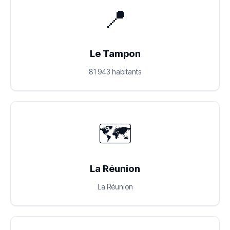
📍
Le Tampon
81 943 habitants
🗺️
La Réunion
La Réunion