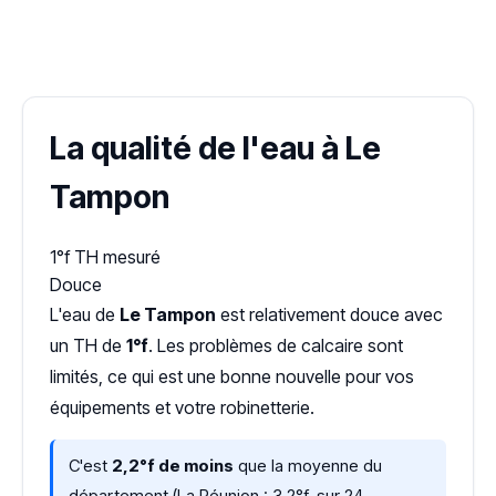
✓ 100 % gratuit
·
✓ Sans engagement
·
✓ Réponse sous 24 h
·
Dureté d'eau vérifiée (Hub'eau)
La qualité de l'eau à Le
Tampon
1°f
TH mesuré
Douce
L'eau de
Le Tampon
est relativement douce avec
un TH de
1°f
. Les problèmes de calcaire sont
limités, ce qui est une bonne nouvelle pour vos
équipements et votre robinetterie.
C'est
2,2°f de moins
que la moyenne du
département (La Réunion : 3,2°f, sur 24