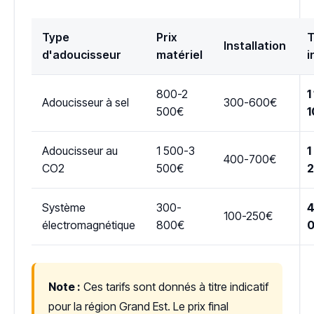
Type
Prix
T
Installation
d'adoucisseur
matériel
i
800-2
1
Adoucisseur à sel
300-600€
500€
1
Adoucisseur au
1 500-3
1
400-700€
CO2
500€
Système
300-
4
100-250€
électromagnétique
800€
Note :
Ces tarifs sont donnés à titre indicatif
pour la région Grand Est. Le prix final