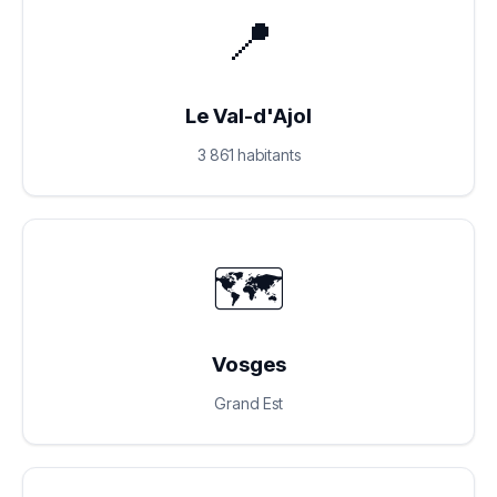
📍
Le Val-d'Ajol
3 861 habitants
🗺️
Vosges
Grand Est