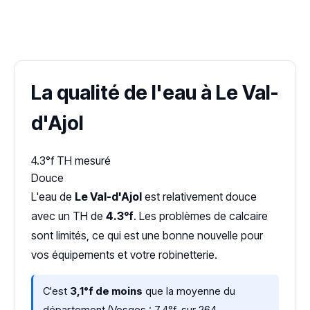
✓ 100 % gratuit
·
✓ Sans engagement
·
✓ Réponse sous 24 h
·
Dureté d'eau vérifiée (Hub'eau)
La qualité de l'eau à Le Val-
d'Ajol
4.3°f
TH mesuré
Douce
L'eau de
Le Val-d'Ajol
est relativement douce
avec un TH de
4.3°f
. Les problèmes de calcaire
sont limités, ce qui est une bonne nouvelle pour
vos équipements et votre robinetterie.
C'est
3,1°f de moins
que la moyenne du
département (Vosges : 7,4°f, sur 264