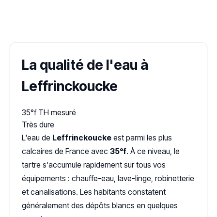
✓ 100 % gratuit
·
✓ Sans engagement
·
✓ Réponse sous 24 h
·
Dureté d'eau vérifiée (Hub'eau)
La qualité de l'eau à
Leffrinckoucke
35°f
TH mesuré
Très dure
L'eau de
Leffrinckoucke
est parmi les plus
calcaires de France avec
35°f
. À ce niveau, le
tartre s'accumule rapidement sur tous vos
équipements : chauffe-eau, lave-linge, robinetterie
et canalisations. Les habitants constatent
généralement des dépôts blancs en quelques