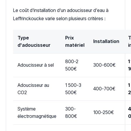
Le coût d'installation d'un adoucisseur d'eau à
Leffrinckoucke varie selon plusieurs critères :
Type
Prix
T
Installation
d'adoucisseur
matériel
i
800-2
1
Adoucisseur à sel
300-600€
500€
1
Adoucisseur au
1 500-3
1
400-700€
CO2
500€
Système
300-
4
100-250€
électromagnétique
800€