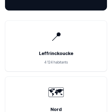
📍
Leffrinckoucke
4 124 habitants
🗺️
Nord