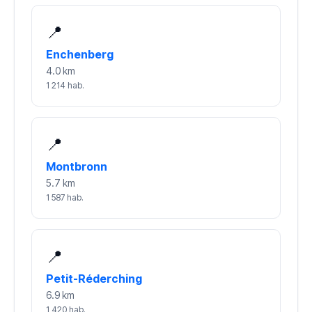
📍
Enchenberg
4.0 km
1 214 hab.
📍
Montbronn
5.7 km
1 587 hab.
📍
Petit-Réderching
6.9 km
1 420 hab.