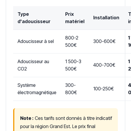
Type
Prix
T
Installation
d'adoucisseur
matériel
i
800-2
1
Adoucisseur à sel
300-600€
500€
1
Adoucisseur au
1 500-3
1
400-700€
CO2
500€
Système
300-
4
100-250€
électromagnétique
800€
Note :
Ces tarifs sont donnés à titre indicatif
pour la région Grand Est. Le prix final