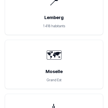
📍
Lemberg
1 418 habitants
🗺️
Moselle
Grand Est