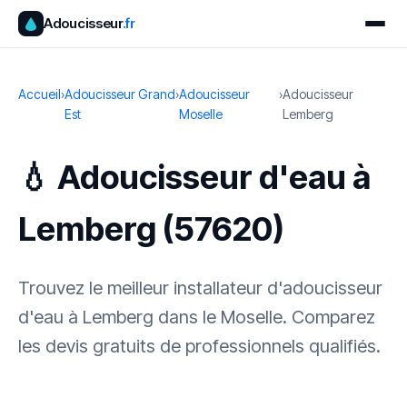
Adoucisseur
.fr
Accueil
›
Adoucisseur Grand
›
Adoucisseur
›
Adoucisseur
Est
Moselle
Lemberg
💧 Adoucisseur d'eau à
Lemberg (57620)
Trouvez le meilleur installateur d'adoucisseur
d'eau à Lemberg dans le Moselle. Comparez
les devis gratuits de professionnels qualifiés.
✓ 100 % gratuit
·
✓ Sans engagement
·
✓ Réponse sous 24 h
·