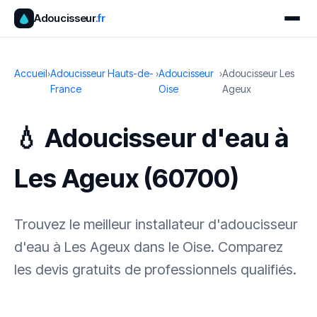
Adoucisseur
.fr
Accueil
›
Adoucisseur Hauts-de-
›
Adoucisseur
›
Adoucisseur Les
France
Oise
Ageux
💧 Adoucisseur d'eau à
Les Ageux (60700)
Trouvez le meilleur installateur d'adoucisseur
d'eau à Les Ageux dans le Oise. Comparez
les devis gratuits de professionnels qualifiés.
✓ 100 % gratuit
·
✓ Sans engagement
·
✓ Réponse sous 24 h
·