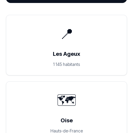
📍
Les Ageux
1 145 habitants
🗺️
Oise
Hauts-de-France