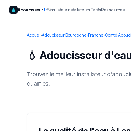
Adoucisseur
.fr
Simulateur
Installateurs
Tarifs
Ressources
Accueil
›
Adoucisseur Bourgogne-Franche-Comté
›
Adouci
💧 Adoucisseur d'ea
Trouvez le meilleur installateur d'adou
qualifiés.
✓ 100 % gra