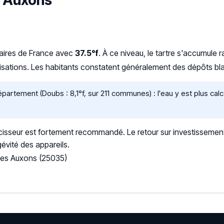
s Auxons
caires de France avec
37.5°f
. À ce niveau, le tartre s'accumule
nalisations. Les habitants constatent généralement des dépôts b
artement (Doubs : 8,1°f, sur 211 communes) : l'eau y est plus ca
sseur est fortement recommandé. Le retour sur investissement
gévité des appareils.
Les Auxons (25035)