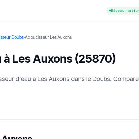
Réseau natio
sseur Doubs
›
Adoucisseur Les Auxons
u à Les Auxons (25870)
cisseur d'eau à Les Auxons dans le Doubs. Comparez
tuit
·
✓ Sans engagement
·
✓ Réponse sous 24 h
·
Dureté d'eau vérifi