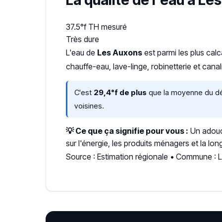
La qualité de l'eau à Le
37.5°f
TH mesuré
Très dure
L'eau de
Les Auxons
est parmi les plus cal
chauffe-eau, lave-linge, robinetterie et ca
C'est
29,4°f de plus
que la moyenne du dép
voisines.
💡 Ce que ça signifie pour vous :
Un adouci
sur l'énergie, les produits ménagers et la lon
Source : Estimation régionale • Commune : 