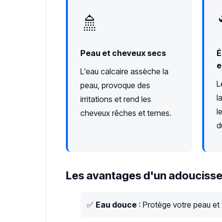
🚿
Peau et cheveux secs
É
e
L'eau calcaire assèche la
L
peau, provoque des
l
irritations et rend les
l
cheveux rêches et ternes.
d
Les avantages d'un adoucisse
✅
Eau douce
: Protège votre peau et