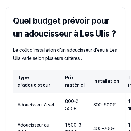
Quel budget prévoir pour
un adoucisseur à Les Ulis ?
Le coût d'installation d'un adoucisseur d'eau à Les
Ulis varie selon plusieurs critères :
Type
Prix
T
Installation
d'adoucisseur
matériel
i
800-2
1
Adoucisseur à sel
300-600€
500€
1
Adoucisseur au
1 500-3
1
400-700€