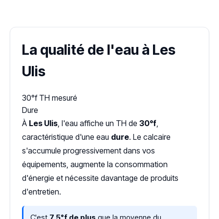
Dureté d'eau vérifiée (Hub'eau)
La qualité de l'eau à Les
Ulis
30°f
TH mesuré
Dure
À
Les Ulis
, l'eau affiche un TH de
30°f
,
caractéristique d'une eau
dure
. Le calcaire
s'accumule progressivement dans vos
équipements, augmente la consommation
d'énergie et nécessite davantage de produits
d'entretien.
C'est
7,5°f de plus
que la moyenne du