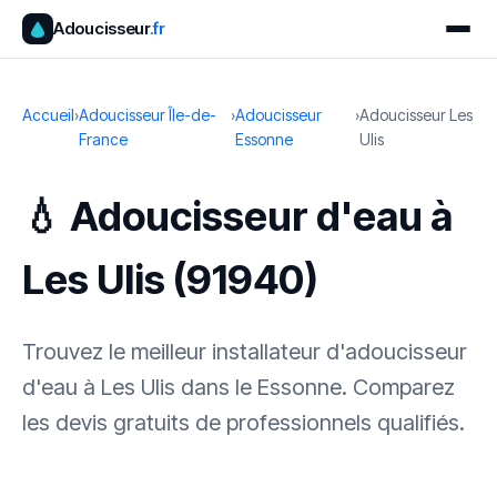
Adoucisseur
.fr
Accueil
›
Adoucisseur Île-de-
›
Adoucisseur
›
Adoucisseur Les
France
Essonne
Ulis
💧 Adoucisseur d'eau à
Les Ulis (91940)
Trouvez le meilleur installateur d'adoucisseur
d'eau à Les Ulis dans le Essonne. Comparez
les devis gratuits de professionnels qualifiés.
✓ 100 % gratuit
·
✓ Sans engagement
·
✓ Réponse sous 24 h
·