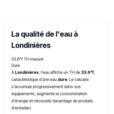
✓ 100 % gratuit
·
✓ Sans engagement
·
✓ Réponse sous 24 h
·
Dureté d'eau vérifiée (Hub'eau)
La qualité de l'eau à
Londinières
33.6°f
TH mesuré
Dure
À
Londinières
, l'eau affiche un TH de
33.6°f
,
caractéristique d'une eau
dure
. Le calcaire
s'accumule progressivement dans vos
équipements, augmente la consommation
d'énergie et nécessite davantage de produits
d'entretien.