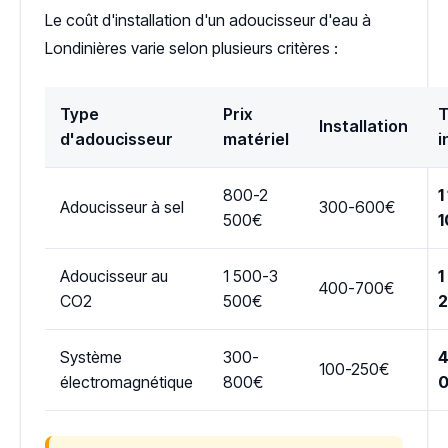
Le coût d'installation d'un adoucisseur d'eau à
Londinières varie selon plusieurs critères :
Type
Prix
T
Installation
d'adoucisseur
matériel
i
800-2
1
Adoucisseur à sel
300-600€
500€
1
Adoucisseur au
1 500-3
1
400-700€
CO2
500€
Système
300-
4
100-250€
électromagnétique
800€