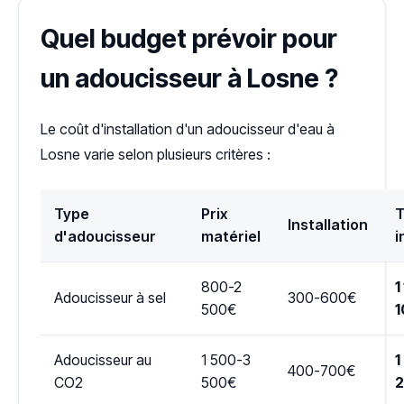
Quel budget prévoir pour
un adoucisseur à Losne ?
Le coût d'installation d'un adoucisseur d'eau à
Losne varie selon plusieurs critères :
Type
Prix
T
Installation
d'adoucisseur
matériel
i
800-2
1
Adoucisseur à sel
300-600€
500€
1
Adoucisseur au
1 500-3
1
400-700€
CO2
500€