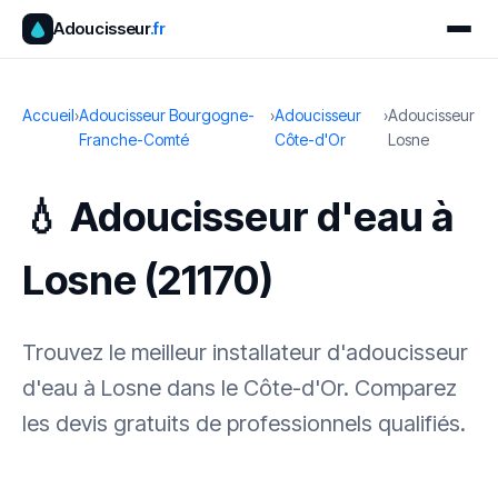
Adoucisseur
.fr
Accueil
›
Adoucisseur Bourgogne-
›
Adoucisseur
›
Adoucisseur
Franche-Comté
Côte-d'Or
Losne
💧 Adoucisseur d'eau à
Losne (21170)
Trouvez le meilleur installateur d'adoucisseur
d'eau à Losne dans le Côte-d'Or. Comparez
les devis gratuits de professionnels qualifiés.
✓ 100 % gratuit
·
✓ Sans engagement
·
✓ Réponse sous 24 h
·