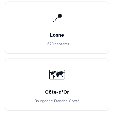
📍
Losne
1 673 habitants
🗺️
Côte-d'Or
Bourgogne-Franche-Comté