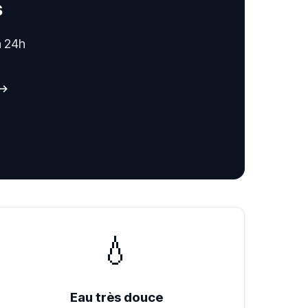
s
n 24h
 →
💧
Eau très douce