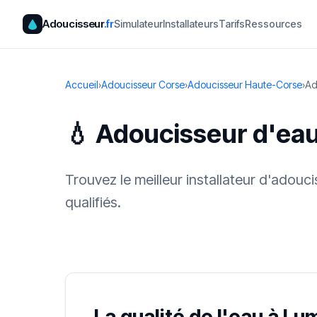
Adoucisseur
.fr
Simulateur
Installateurs
Tarifs
Ressources
Accueil
›
Adoucisseur Corse
›
Adoucisseur Haute-Corse
›
Ad
💧 Adoucisseur d'ea
Trouvez le meilleur installateur d'adou
qualifiés.
✓ 100 % gra