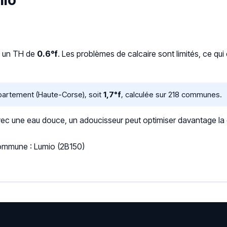
mio
c un TH de
0.6°f
. Les problèmes de calcaire sont limités, ce qu
partement (Haute-Corse), soit
1,7°f
, calculée sur 218 communes.
 une eau douce, un adoucisseur peut optimiser davantage la qua
Commune : Lumio (2B150)