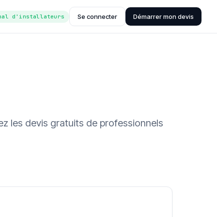
Se connecter
Démarrer mon devis
nal d'installateurs
z les devis gratuits de professionnels
ée (Hub'eau)