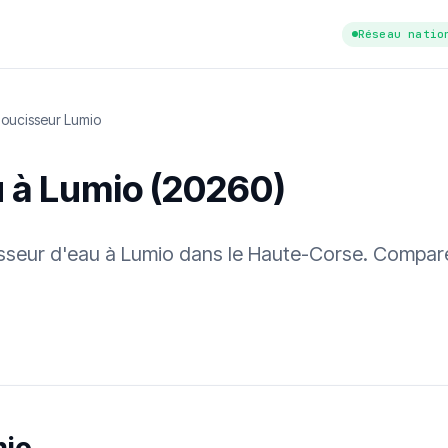
Réseau natio
oucisseur Lumio
u à Lumio (20260)
cisseur d'eau à Lumio dans le Haute-Corse. Compare
tuit
·
✓ Sans engagement
·
✓ Réponse sous 24 h
·
Dureté d'eau vérifi