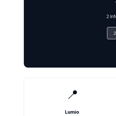
2 in
📍
Lumio