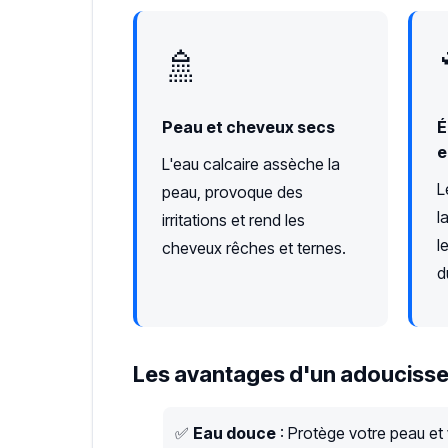
🚿
Peau et cheveux secs
É
e
L'eau calcaire assèche la
L
peau, provoque des
l
irritations et rend les
l
cheveux rêches et ternes.
d
Les avantages d'un adoucisse
✅
Eau douce
: Protège votre peau et