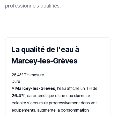
professionnels qualifiés.
✓ 100 % gratuit
·
✓ Sans engagement
·
✓ Réponse sous 24 h
·
Dureté d'eau vérifiée (Hub'eau)
La qualité de l'eau à
Marcey-les-Grèves
26.4°f
TH mesuré
Dure
À
Marcey-les-Grèves
, l'eau affiche un TH de
26.4°f
, caractéristique d'une eau
dure
. Le
calcaire s'accumule progressivement dans vos
équipements, augmente la consommation