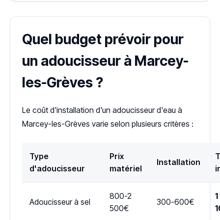
Quel budget prévoir pour
un adoucisseur à Marcey-
les-Grèves ?
Le coût d'installation d'un adoucisseur d'eau à
Marcey-les-Grèves varie selon plusieurs critères :
Type
Prix
T
Installation
d'adoucisseur
matériel
i
800-2
1
Adoucisseur à sel
300-600€
500€
1