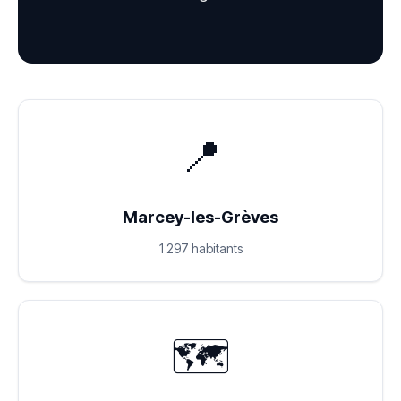
📍
Marcey-les-Grèves
1 297 habitants
🗺️