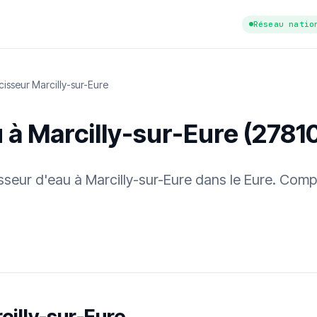
Réseau natio
isseur Marcilly-sur-Eure
 à Marcilly-sur-Eure (2781
isseur d'eau à Marcilly-sur-Eure dans le Eure. Comp
tuit
·
✓ Sans engagement
·
✓ Réponse sous 24 h
·
Dureté d'eau vérifi