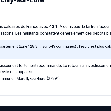
rcilly-sur-Eure
lus calcaires de France avec
42°f
. À ce niveau, le tartre s'acc
nalisations. Les habitants constatent généralement des dépôts b
rtement (Eure : 28,8°f, sur 549 communes) : l'eau y est plus ca
sseur est fortement recommandé. Le retour sur investissement
gévité des appareils.
ommune : Marcilly-sur-Eure (27391)