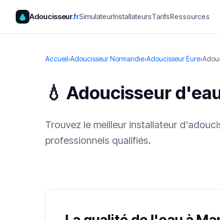
Adoucisseur
.fr
Simulateur
Installateurs
Tarifs
Ressources
Accueil
›
Adoucisseur Normandie
›
Adoucisseur Eure
›
Adouc
💧 Adoucisseur d'eau
Trouvez le meilleur installateur d'adouc
professionnels qualifiés.
✓ 100 % gra