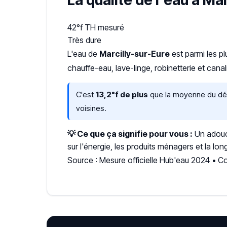
La qualité de l'eau à Ma
42°f
TH mesuré
Très dure
L'eau de
Marcilly-sur-Eure
est parmi les p
chauffe-eau, lave-linge, robinetterie et ca
C'est
13,2°f de plus
que la moyenne du dépa
voisines.
💡 Ce que ça signifie pour vous :
Un adouci
sur l'énergie, les produits ménagers et la lon
Source : Mesure officielle Hub'eau 2024 • C