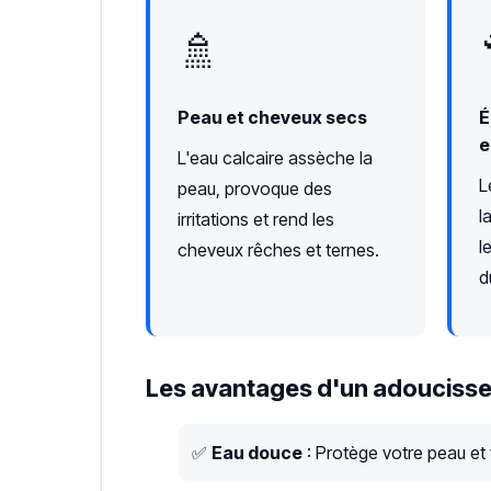
🚿
Peau et cheveux secs
É
e
L'eau calcaire assèche la
L
peau, provoque des
l
irritations et rend les
l
cheveux rêches et ternes.
d
Les avantages d'un adoucisse
✅
Eau douce
: Protège votre peau et