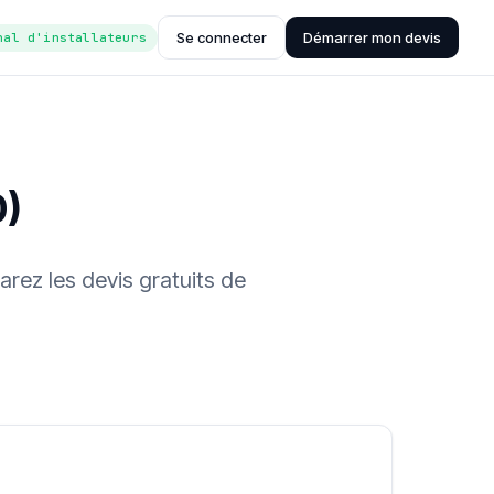
Se connecter
Démarrer mon devis
nal d'installateurs
0)
arez les devis gratuits de
ée (Hub'eau)