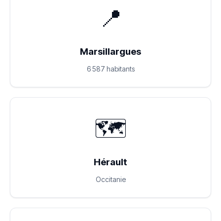
📍
Marsillargues
6 587 habitants
🗺️
Hérault
Occitanie