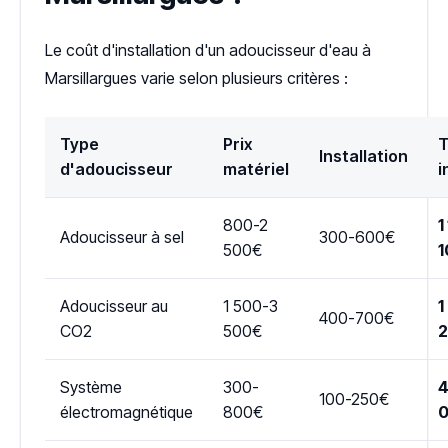
Le coût d'installation d'un adoucisseur d'eau à
Marsillargues varie selon plusieurs critères :
Type
Prix
T
Installation
d'adoucisseur
matériel
i
800-2
1
Adoucisseur à sel
300-600€
500€
1
Adoucisseur au
1 500-3
1
400-700€
CO2
500€
Système
300-
4
100-250€
électromagnétique
800€