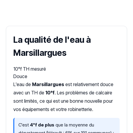
✓ 100 % gratuit
·
✓ Sans engagement
·
✓ Réponse sous 24 h
·
Dureté d'eau vérifiée (Hub'eau)
La qualité de l'eau à
Marsillargues
10°f
TH mesuré
Douce
L'eau de
Marsillargues
est relativement douce
avec un TH de
10°f
. Les problèmes de calcaire
sont limités, ce qui est une bonne nouvelle pour
vos équipements et votre robinetterie.
C'est
4°f de plus
que la moyenne du
département (Hérault : 6°f, sur 191 communes) :