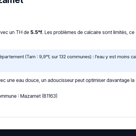
azamet
avec un TH de
5.5°f
. Les problèmes de calcaire sont limités, c
artement (Tarn : 9,9°f, sur 132 communes) : l'eau y est moins c
 une eau douce, un adoucisseur peut optimiser davantage la qua
 Commune : Mazamet (81163)