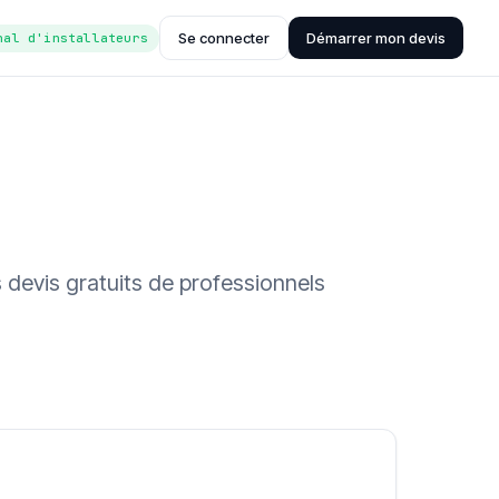
Se connecter
Démarrer mon devis
nal d'installateurs
 devis gratuits de professionnels
ée (Hub'eau)