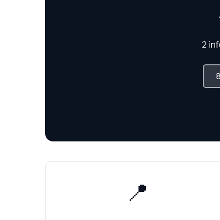
2 in
📍