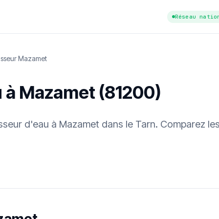
Réseau natio
isseur Mazamet
u à Mazamet (81200)
cisseur d'eau à Mazamet dans le Tarn. Comparez les
tuit
·
✓ Sans engagement
·
✓ Réponse sous 24 h
·
Dureté d'eau vérifi