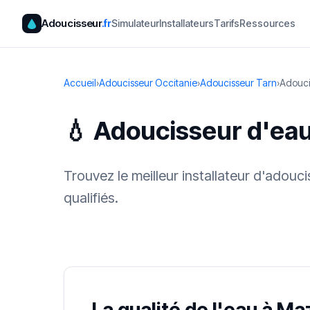
Adoucisseur
.fr
Simulateur
Installateurs
Tarifs
Ressources
Accueil
›
Adoucisseur Occitanie
›
Adoucisseur Tarn
›
Adouc
💧 Adoucisseur d'ea
Trouvez le meilleur installateur d'adou
qualifiés.
✓ 100 % gra