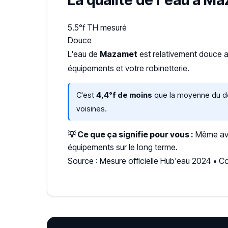
La qualité de l'eau à M
5.5°f
TH mesuré
Douce
L'eau de
Mazamet
est relativement douce 
équipements et votre robinetterie.
C'est
4,4°f de moins
que la moyenne du dép
voisines.
💡 Ce que ça signifie pour vous :
Même avec
équipements sur le long terme.
Source : Mesure officielle Hub'eau 2024 •