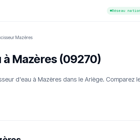
Réseau natio
cisseur Mazères
u à Mazères (09270)
cisseur d'eau à Mazères dans le Ariège. Comparez le
tuit
·
✓ Sans engagement
·
✓ Réponse sous 24 h
·
Dureté d'eau vérifi