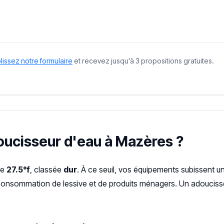
issez notre formulaire
et recevez jusqu'à 3 propositions gratuites.
doucisseur d'eau à Mazères ?
de
27.5°f
, classée
dur
. À ce seuil, vos équipements subissent u
urconsommation de lessive et de produits ménagers. Un adoucisse