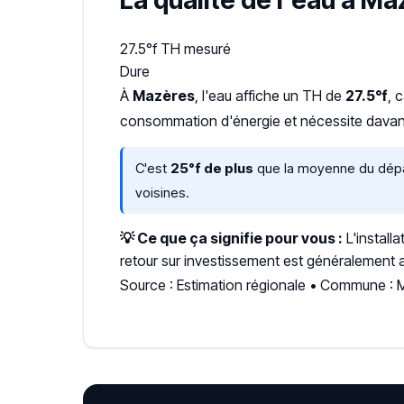
La qualité de l'eau à M
27.5°f
TH mesuré
Dure
À
Mazères
, l'eau affiche un TH de
27.5°f
, 
consommation d'énergie et nécessite davant
C'est
25°f de plus
que la moyenne du dépar
voisines.
💡 Ce que ça signifie pour vous :
L'install
retour sur investissement est généralement a
Source : Estimation régionale • Commune :