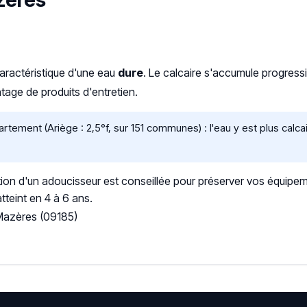
azères
caractéristique d'une eau
dure
. Le calcaire s'accumule progres
age de produits d'entretien.
tement (Ariège : 2,5°f, sur 151 communes) : l'eau y est plus cal
ation d'un adoucisseur est conseillée pour préserver vos équipem
tteint en 4 à 6 ans.
 Mazères (09185)