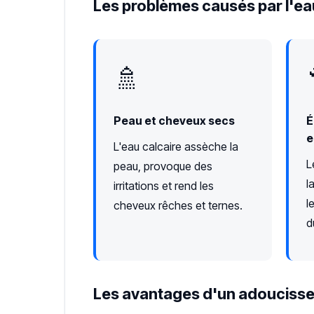
Les problèmes causés par l'ea
🚿
Peau et cheveux secs
É
e
L'eau calcaire assèche la
L
peau, provoque des
l
irritations et rend les
l
cheveux rêches et ternes.
d
Les avantages d'un adoucisse