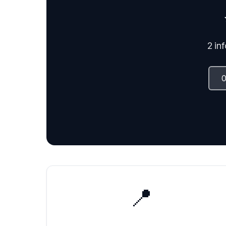
2 in
📍