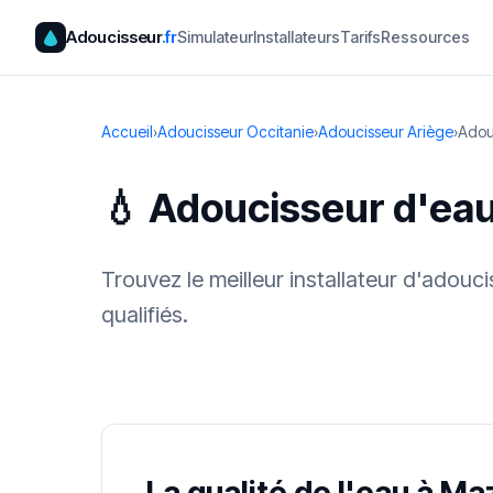
Adoucisseur
.fr
Simulateur
Installateurs
Tarifs
Ressources
Accueil
›
Adoucisseur Occitanie
›
Adoucisseur Ariège
›
Adou
💧 Adoucisseur d'ea
Trouvez le meilleur installateur d'adou
qualifiés.
✓ 100 % gra