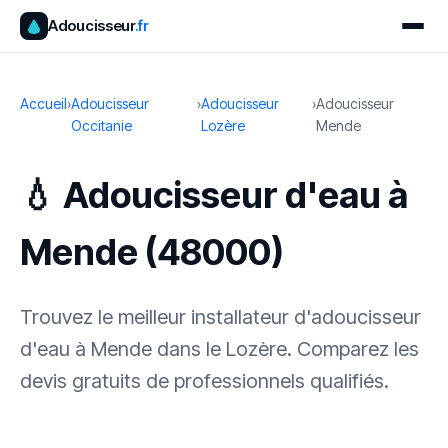
Adoucisseur
.fr
Accueil
›
Adoucisseur
›
Adoucisseur
›
Adoucisseur
Occitanie
Lozère
Mende
💧 Adoucisseur d'eau à
Mende (48000)
Trouvez le meilleur installateur d'adoucisseur
d'eau à Mende dans le Lozère. Comparez les
devis gratuits de professionnels qualifiés.
✓ 100 % gratuit
·
✓ Sans engagement
·
✓ Réponse sous 24 h
·