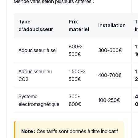
Mende varie selon plusieurs critères :
Type
Prix
T
Installation
d'adoucisseur
matériel
i
800-2
1
Adoucisseur à sel
300-600€
500€
1
Adoucisseur au
1 500-3
1
400-700€
CO2
500€
Système
300-
4
100-250€
électromagnétique
800€
Note :
Ces tarifs sont donnés à titre indicatif