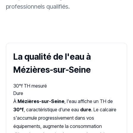
professionnels qualifiés.
✓ 100 % gratuit
·
✓ Sans engagement
·
✓ Réponse sous 24 h
·
Dureté d'eau vérifiée (Hub'eau)
La qualité de l'eau à
Mézières-sur-Seine
30°f
TH mesuré
Dure
À
Mézières-sur-Seine
, l'eau affiche un TH de
30°f
, caractéristique d'une eau
dure
. Le calcaire
s'accumule progressivement dans vos
équipements, augmente la consommation