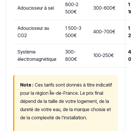
800-2
1
Adoucisseur à sel
300-600€
500€
1
Adoucisseur au
1 500-3
1
400-700€
CO2
500€
Système
300-
4
100-250€
électromagnétique
800€
Note :
Ces tarifs sont donnés à titre indicatif
pour la région Île-de-France. Le prix final
dépend de la taille de votre logement, de la
dureté de votre eau, de la marque choisie et
de la complexité de l'installation.