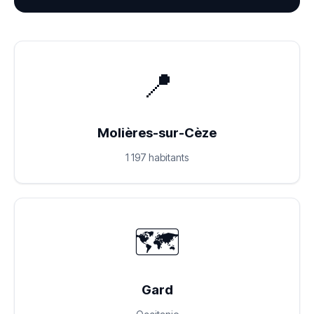
📍
Molières-sur-Cèze
1 197 habitants
🗺️
Gard