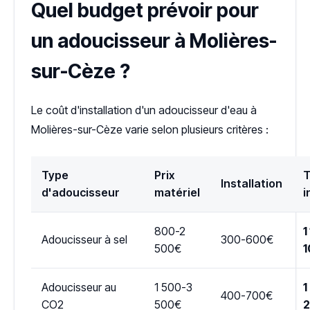
Quel budget prévoir pour
un adoucisseur à Molières-
sur-Cèze ?
Le coût d'installation d'un adoucisseur d'eau à
Molières-sur-Cèze varie selon plusieurs critères :
Type
Prix
T
Installation
d'adoucisseur
matériel
i
800-2
1
Adoucisseur à sel
300-600€
500€
1
Adoucisseur au
1 500-3
1
400-700€
CO2
500€