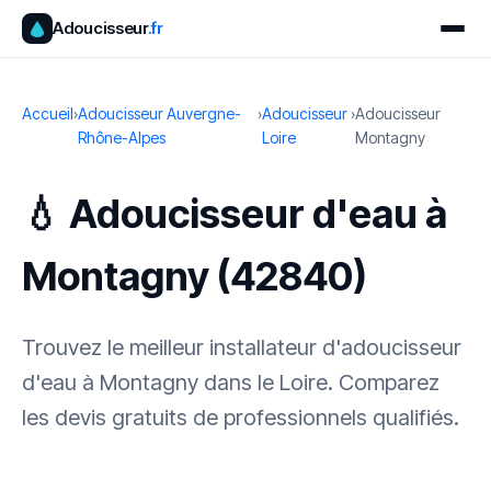
Adoucisseur
.fr
Accueil
›
Adoucisseur Auvergne-
›
Adoucisseur
›
Adoucisseur
Rhône-Alpes
Loire
Montagny
💧 Adoucisseur d'eau à
Montagny (42840)
Trouvez le meilleur installateur d'adoucisseur
d'eau à Montagny dans le Loire. Comparez
les devis gratuits de professionnels qualifiés.
✓ 100 % gratuit
·
✓ Sans engagement
·
✓ Réponse sous 24 h
·