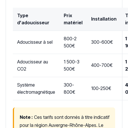
Type
Prix
T
Installation
d'adoucisseur
matériel
i
800-2
1
Adoucisseur à sel
300-600€
500€
1
Adoucisseur au
1 500-3
1
400-700€
CO2
500€
Système
300-
4
100-250€
électromagnétique
800€
Note :
Ces tarifs sont donnés à titre indicatif
pour la région Auvergne-Rhône-Alpes. Le