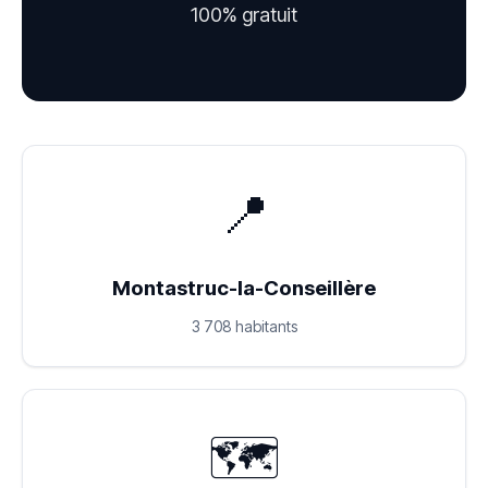
100% gratuit
📍
Montastruc-la-Conseillère
3 708 habitants
🗺️