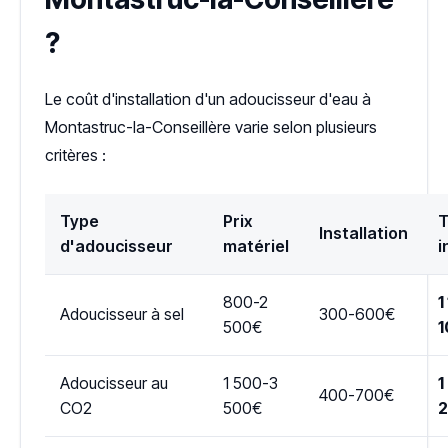
?
Le coût d'installation d'un adoucisseur d'eau à
Montastruc-la-Conseillère varie selon plusieurs
critères :
Type
Prix
T
Installation
d'adoucisseur
matériel
i
800-2
1
Adoucisseur à sel
300-600€
500€
1
Adoucisseur au
1 500-3
1
400-700€
CO2
500€