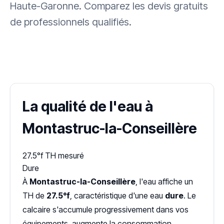
Haute-Garonne. Comparez les devis gratuits
de professionnels qualifiés.
✓ 100 % gratuit
·
✓ Sans engagement
·
✓ Réponse sous 24 h
·
Dureté d'eau vérifiée (Hub'eau)
La qualité de l'eau à
Montastruc-la-Conseillère
27.5°f
TH mesuré
Dure
À
Montastruc-la-Conseillère
, l'eau affiche un
TH de
27.5°f
, caractéristique d'une eau
dure
. Le
calcaire s'accumule progressivement dans vos
équipements, augmente la consommation