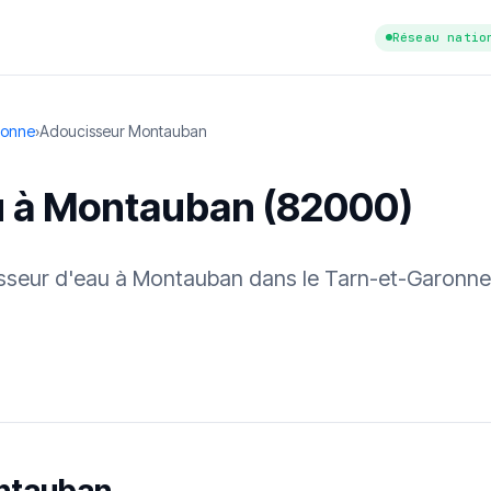
Réseau natio
ronne
›
Adoucisseur Montauban
u à Montauban (82000)
cisseur d'eau à Montauban dans le Tarn-et-Garonne
tuit
·
✓ Sans engagement
·
✓ Réponse sous 24 h
·
Dureté d'eau vérifi