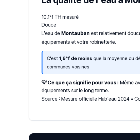
La qualité de l'eau à M
10.1°f
TH mesuré
Douce
L'eau de
Montauban
est relativement dou
équipements et votre robinetterie.
C'est
1,6°f de moins
que la moyenne du dépa
communes voisines.
💡 Ce que ça signifie pour vous :
Même avec
équipements sur le long terme.
Source : Mesure officielle Hub'eau 2024 • 