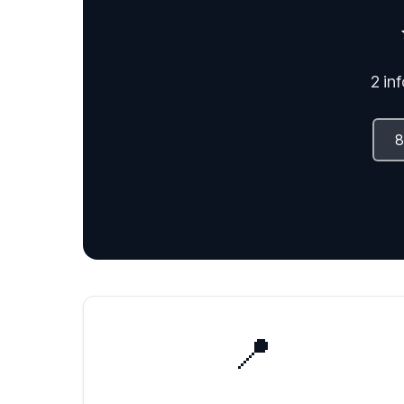
2 in
📍