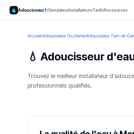
Adoucisseur
.fr
Simulateur
Installateurs
Tarifs
Ressources
Accueil
›
Adoucisseur Occitanie
›
Adoucisseur Tarn-et-Ga
💧 Adoucisseur d'ea
Trouvez le meilleur installateur d'adou
professionnels qualifiés.
✓ 100 % gra