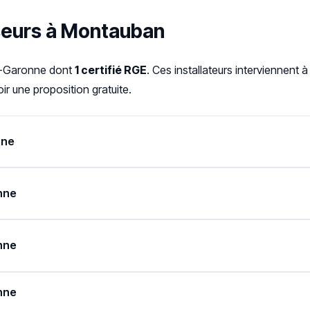
sseurs à Montauban
et-Garonne dont
1 certifié RGE
. Ces installateurs interviennen
r une proposition gratuite.
nne
nne
nne
nne