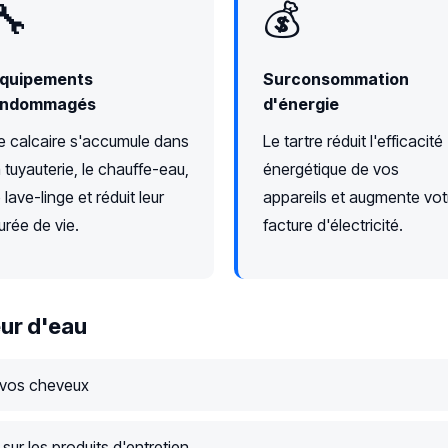
🔧
💰
quipements
Surconsommation
ndommagés
d'énergie
e calcaire s'accumule dans
Le tartre réduit l'efficacité
a tuyauterie, le chauffe-eau,
énergétique de vos
e lave-linge et réduit leur
appareils et augmente vot
urée de vie.
facture d'électricité.
ur d'eau
 vos cheveux
ur les produits d'entretien