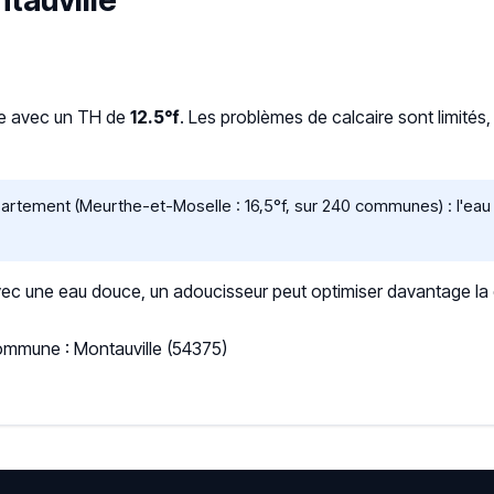
ntauville
ce avec un TH de
12.5°f
. Les problèmes de calcaire sont limités
tement (Meurthe-et-Moselle : 16,5°f, sur 240 communes) : l'eau y
 une eau douce, un adoucisseur peut optimiser davantage la qua
Commune : Montauville (54375)