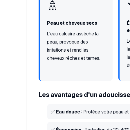
🚿
Peau et cheveux secs
É
e
L'eau calcaire assèche la
L
peau, provoque des
l
irritations et rend les
l
cheveux rêches et ternes.
d
Les avantages d'un adoucisse
✅
Eau douce
: Protège votre peau et
✅
Économies
: Réduction de 20-40% s