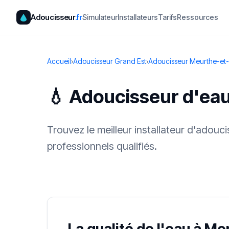
Adoucisseur
.fr
Simulateur
Installateurs
Tarifs
Ressources
Accueil
›
Adoucisseur Grand Est
›
Adoucisseur Meurthe-et-
💧 Adoucisseur d'eau
Trouvez le meilleur installateur d'adou
professionnels qualifiés.
✓ 100 % gra