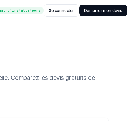
Se connecter
Démarrer mon devis
nal d'installateurs
lle. Comparez les devis gratuits de
ée (Hub'eau)