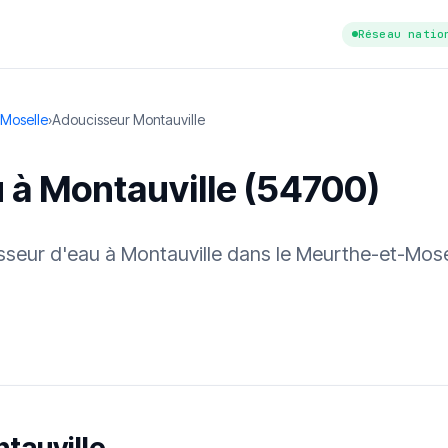
Réseau natio
Moselle
›
Adoucisseur Montauville
 à Montauville (54700)
cisseur d'eau à Montauville dans le Meurthe-et-Mose
tuit
·
✓ Sans engagement
·
✓ Réponse sous 24 h
·
Dureté d'eau vérifi