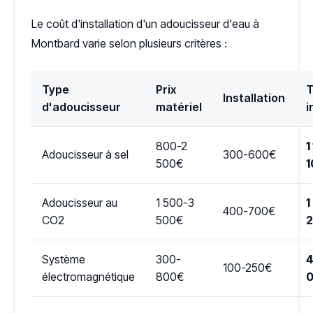
Le coût d'installation d'un adoucisseur d'eau à
Montbard varie selon plusieurs critères :
Type
Prix
T
Installation
d'adoucisseur
matériel
i
800-2
1
Adoucisseur à sel
300-600€
500€
1
Adoucisseur au
1 500-3
1
400-700€
CO2
500€
Système
300-
4
100-250€
électromagnétique
800€