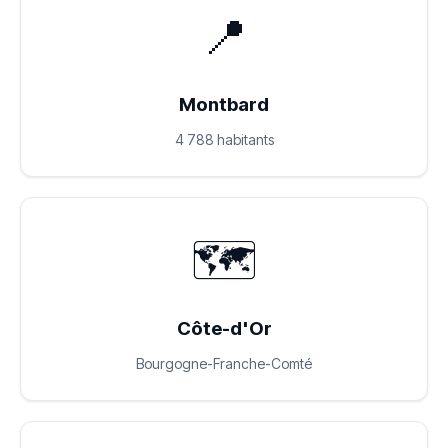
📍
Montbard
4 788 habitants
🗺️
Côte-d'Or
Bourgogne-Franche-Comté