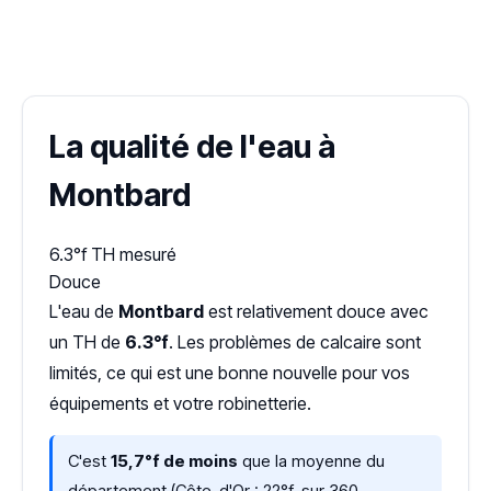
✓ 100 % gratuit
·
✓ Sans engagement
·
✓ Réponse sous 24 h
·
Dureté d'eau vérifiée (Hub'eau)
La qualité de l'eau à
Montbard
6.3°f
TH mesuré
Douce
L'eau de
Montbard
est relativement douce avec
un TH de
6.3°f
. Les problèmes de calcaire sont
limités, ce qui est une bonne nouvelle pour vos
équipements et votre robinetterie.
C'est
15,7°f de moins
que la moyenne du
département (Côte-d'Or : 22°f, sur 360