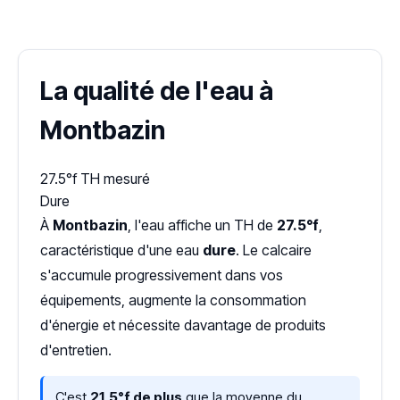
Dureté d'eau vérifiée (Hub'eau)
La qualité de l'eau à
Montbazin
27.5°f
TH mesuré
Dure
À
Montbazin
, l'eau affiche un TH de
27.5°f
,
caractéristique d'une eau
dure
. Le calcaire
s'accumule progressivement dans vos
équipements, augmente la consommation
d'énergie et nécessite davantage de produits
d'entretien.
C'est
21,5°f de plus
que la moyenne du