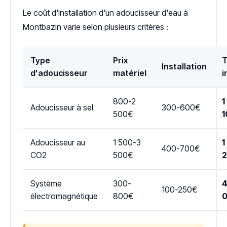
Le coût d'installation d'un adoucisseur d'eau à
Montbazin varie selon plusieurs critères :
Type
Prix
T
Installation
d'adoucisseur
matériel
i
800-2
1
Adoucisseur à sel
300-600€
500€
1
Adoucisseur au
1 500-3
1
400-700€
CO2
500€
Système
300-
4
100-250€
électromagnétique
800€