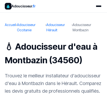
Adoucisseur
.fr
Accueil
›
Adoucisseur
›
Adoucisseur
›
Adoucisseur
Occitanie
Hérault
Montbazin
💧 Adoucisseur d'eau à
Montbazin (34560)
Trouvez le meilleur installateur d'adoucisseur
d'eau à Montbazin dans le Hérault. Comparez
les devis gratuits de professionnels qualifiés.
✓ 100 % gratuit
·
✓ Sans engagement
·
✓ Réponse sous 24 h
·